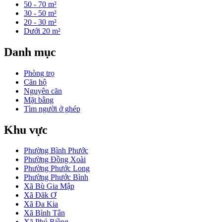
50 - 70 m²
30 - 50 m²
20 - 30 m²
Dưới 20 m²
Danh mục
Phòng trọ
Căn hộ
Nguyên căn
Mặt bằng
Tìm người ở ghép
Khu vực
Phường Bình Phước
Phường Đồng Xoài
Phường Phước Long
Phường Phước Bình
Xã Bù Gia Mập
Xã Đăk Ơ
Xã Đa Kia
Xã Bình Tân
Xã Phú Riềng