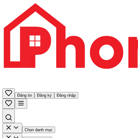
Đăng tin
Đăng ký
Đăng nhập
Chọn danh mục