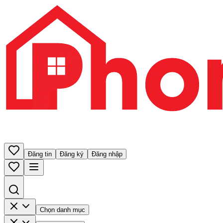
Đăng tin
Đăng ký
Đăng nhập
Chọn danh mục