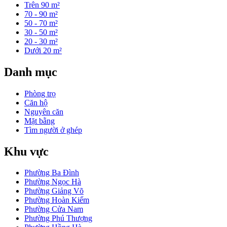
Trên 90 m²
70 - 90 m²
50 - 70 m²
30 - 50 m²
20 - 30 m²
Dưới 20 m²
Danh mục
Phòng trọ
Căn hộ
Nguyên căn
Mặt bằng
Tìm người ở ghép
Khu vực
Phường Ba Đình
Phường Ngọc Hà
Phường Giảng Võ
Phường Hoàn Kiếm
Phường Cửa Nam
Phường Phú Thượng