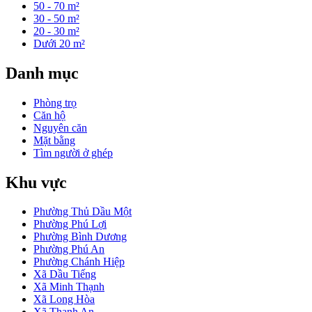
50 - 70 m²
30 - 50 m²
20 - 30 m²
Dưới 20 m²
Danh mục
Phòng trọ
Căn hộ
Nguyên căn
Mặt bằng
Tìm người ở ghép
Khu vực
Phường Thủ Dầu Một
Phường Phú Lợi
Phường Bình Dương
Phường Phú An
Phường Chánh Hiệp
Xã Dầu Tiếng
Xã Minh Thạnh
Xã Long Hòa
Xã Thanh An