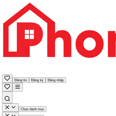
Đăng tin
Đăng ký
Đăng nhập
Chọn danh mục