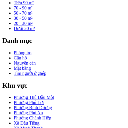
Trên 90 m²
70 - 90 m²
50 - 70 m²
30 - 50 m²
20 - 30 m²
Dưới 20 m²
Danh mục
Phòng trọ
Căn hộ
Nguyên căn
Mặt bằng
Tìm người ở ghép
Khu vực
Phường Thủ Dầu Một
Phường Phú Lợi
Phường Bình Dương
Phường Phú An
Phường Chánh Hiệp
Xã Dầu Tiếng