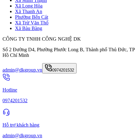
Xã Minh Thạnh
Xã Long Hòa
Xã Thanh An
Phường Bến Cát
Xã Trừ Văn Thố
Xã Bàu Bàng
CÔNG TY TNHH CÔNG NGHỆ DK
Số 2 Đường D4, Phường Phước Long B, Thành phố Thủ Đức, TP
Hồ Chí Minh
admin@dkgroup.vn
0974201532
Hotline
0974201532
Hỗ trợ khách hàng
admin@dkgroup.vn