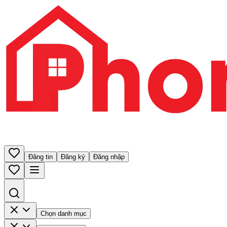
Đăng tin
Đăng ký
Đăng nhập
Chọn danh mục