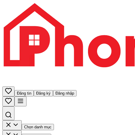
Đăng tin
Đăng ký
Đăng nhập
Chọn danh mục