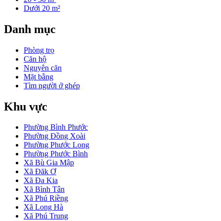
Dưới 20 m²
Danh mục
Phòng trọ
Căn hộ
Nguyên căn
Mặt bằng
Tìm người ở ghép
Khu vực
Phường Bình Phước
Phường Đồng Xoài
Phường Phước Long
Phường Phước Bình
Xã Bù Gia Mập
Xã Đăk Ơ
Xã Đa Kia
Xã Bình Tân
Xã Phú Riềng
Xã Long Hà
Xã Phú Trung