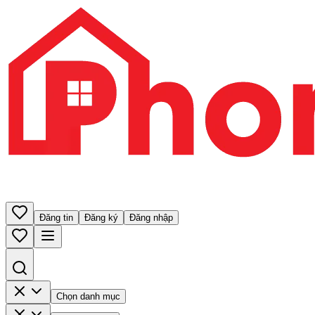
Đăng tin
Đăng ký
Đăng nhập
Chọn danh mục