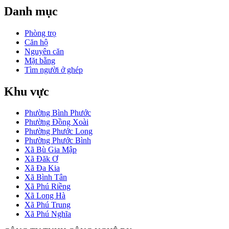
Danh mục
Phòng trọ
Căn hộ
Nguyên căn
Mặt bằng
Tìm người ở ghép
Khu vực
Phường Bình Phước
Phường Đồng Xoài
Phường Phước Long
Phường Phước Bình
Xã Bù Gia Mập
Xã Đăk Ơ
Xã Đa Kia
Xã Bình Tân
Xã Phú Riềng
Xã Long Hà
Xã Phú Trung
Xã Phú Nghĩa