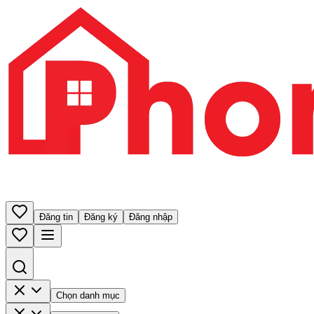
Đăng tin
Đăng ký
Đăng nhập
Chọn danh mục