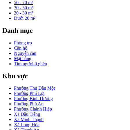
50 - 70 m²
30 - 50 m²
20 - 30 m²
Dưới 20 m²
Danh mục
Phòng trọ
Căn hộ
Nguyên căn
Mặt bằng
Tìm người ở ghép
Khu vực
Phường Thủ Dầu Một
Phường Phú Lợi
Phường Bình Dương
Phường Phú An
Phường Chánh Hiệp
Xã Dầu Tiếng
Xã Minh Thạnh
Xã Long Hòa
Xã Thanh An