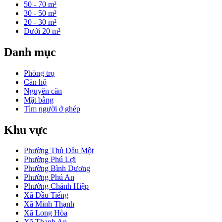
50 - 70 m²
30 - 50 m²
20 - 30 m²
Dưới 20 m²
Danh mục
Phòng trọ
Căn hộ
Nguyên căn
Mặt bằng
Tìm người ở ghép
Khu vực
Phường Thủ Dầu Một
Phường Phú Lợi
Phường Bình Dương
Phường Phú An
Phường Chánh Hiệp
Xã Dầu Tiếng
Xã Minh Thạnh
Xã Long Hòa
Xã Thanh An