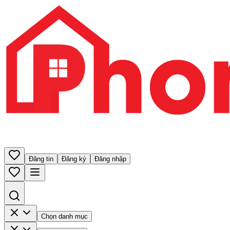
Đăng tin
Đăng ký
Đăng nhập
Chọn danh mục