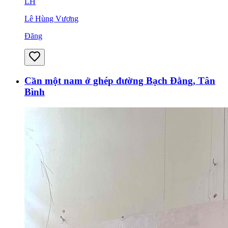
LH
Lê Hùng Vương
Đăng
Cần một nam ở ghép đường Bạch Đằng, Tân
Bình