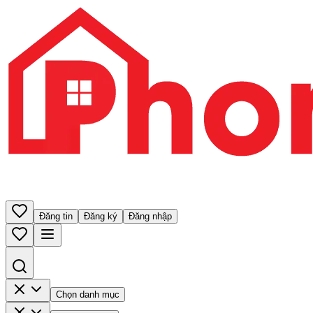
Đăng tin
Đăng ký
Đăng nhập
Chọn danh mục