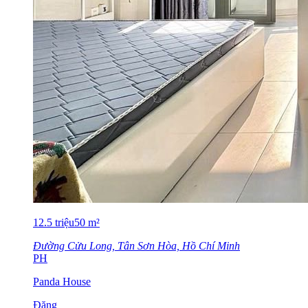
12.5
triệu
50
m²
Đường Cửu Long, Tân Sơn Hòa, Hồ Chí Minh
PH
Panda House
Đăng