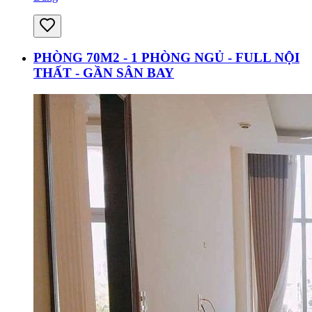
PHÒNG 70M2 - 1 PHÒNG NGỦ - FULL NỘI
THẤT - GẦN SÂN BAY