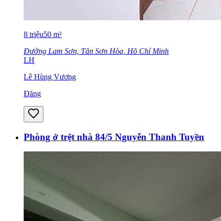
8
triệu
50
m²
Đường Lam Sơn, Tân Sơn Hòa, Hồ Chí Minh
LH
Lê Hùng Vương
Đăng
Phòng ở trệt nhà 84/5 Nguyễn Thanh Tuyền