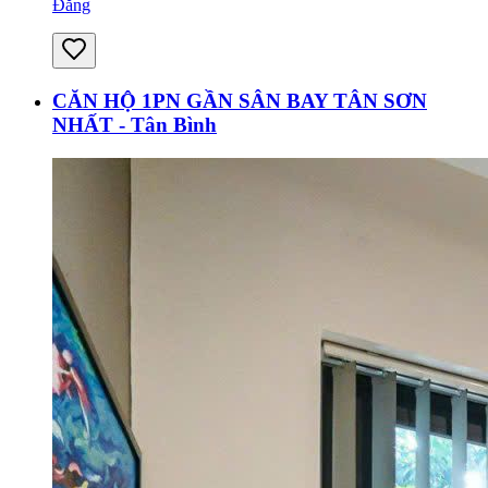
Đăng
CĂN HỘ 1PN GẦN SÂN BAY TÂN SƠN
NHẤT - Tân Bình