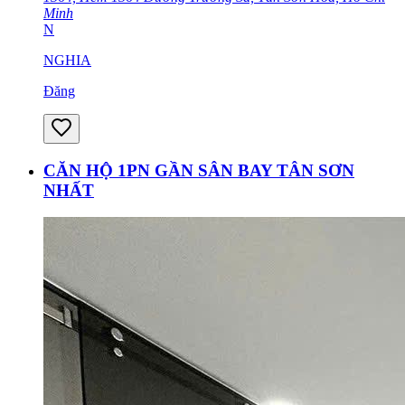
Minh
N
NGHIA
Đăng
CĂN HỘ 1PN GẦN SÂN BAY TÂN SƠN
NHẤT