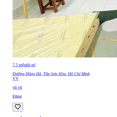
7.5
triệu
60
m²
Đường Hồng Hà, Tân Sơn Hòa, Hồ Chí Minh
VV
vũ vũ
Đăng