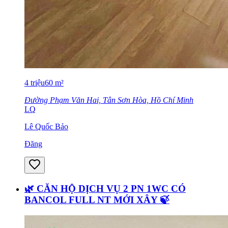
4
triệu
60
m²
Đường Phạm Văn Hai, Tân Sơn Hòa, Hồ Chí Minh
LQ
Lê Quốc Bảo
Đăng
🌿 CĂN HỘ DỊCH VỤ 2 PN 1WC CÓ
BANCOL FULL NT MỚI XÂY 🍃