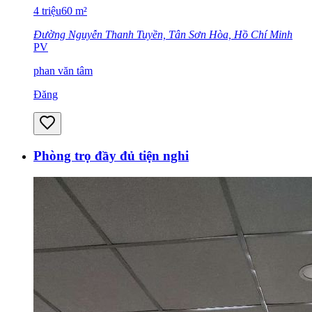
4
triệu
60
m²
Đường Nguyễn Thanh Tuyền, Tân Sơn Hòa, Hồ Chí Minh
PV
phan văn tâm
Đăng
Phòng trọ đầy đủ tiện nghi