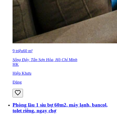
9
triệu
60
m²
Sông Đáy, Tân Sơn Hòa, Hồ Chí Minh
HK
Hiệp Khưu
Đăng
Phòng lầu 1 siu bự 60m2, máy lạnh, bancol,
tolet riêng, ngay chợ