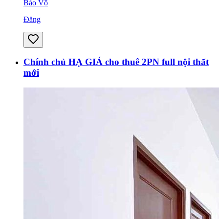
Bảo Võ
Đăng
Chính chủ HẠ GIÁ cho thuê 2PN full nội thất
mới