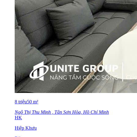
8
triệu
50
m²
Ngô Thị Thu Minh , Tân Sơn Hòa, Hồ Chí Minh
HK
Hiệp Khưu