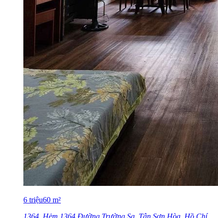
6
triệu
60
m²
1364, Hẻm 1364 Đường Trường Sa, Tân Sơn Hòa, Hồ Chí