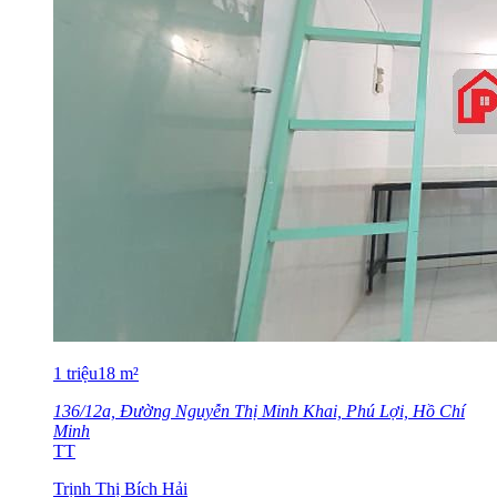
1
triệu
18
m²
136/12a, Đường Nguyễn Thị Minh Khai, Phú Lợi, Hồ Chí
Minh
TT
Trịnh Thị Bích Hải