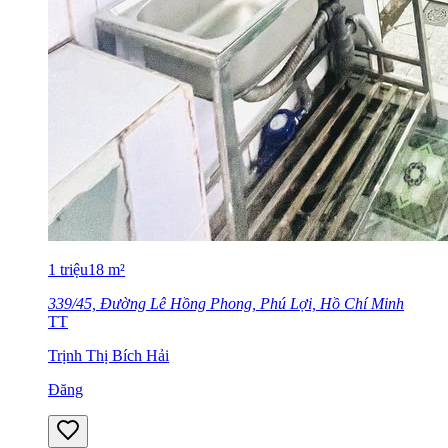
1
triệu
18
m²
339/45, Đường Lê Hồng Phong, Phú Lợi, Hồ Chí Minh
TT
Trịnh Thị Bích Hải
Đăng