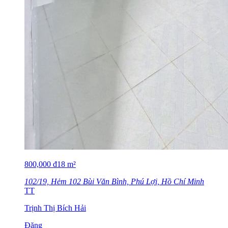
800,000
đ
18
m²
102/19, Hẻm 102 Bùi Văn Bình, Phú Lợi, Hồ Chí Minh
TT
Trịnh Thị Bích Hải
Đăng