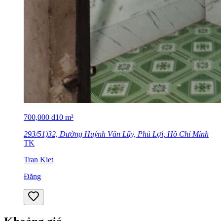
700,000
đ
10
m²
293/51)32, Đường Huỳnh Văn Lũy, Phú Lợi, Hồ Chí Minh
TK
Tran Kiet
Đăng