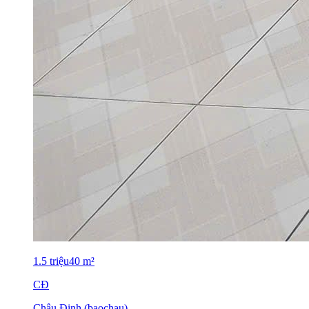
1.5
triệu
40
m²
CĐ
Châu Đinh (baochau)