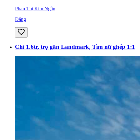
Phan Thị Kim Ngân
Đăng
Chỉ 1.6tr, trọ gần Landmark, Tìm nữ ghép 1:1