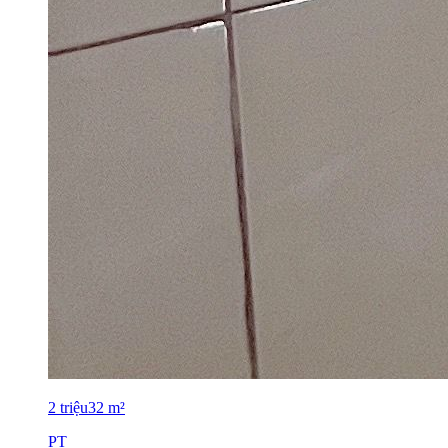
2
triệu
32
m²
PT