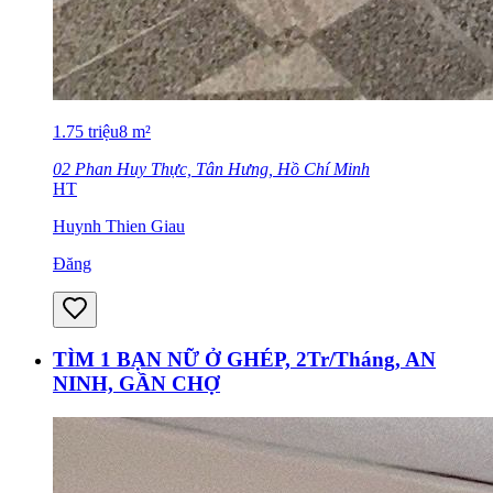
1.75
triệu
8
m²
02 Phan Huy Thực, Tân Hưng, Hồ Chí Minh
HT
Huynh Thien Giau
Đăng
TÌM 1 BẠN NỮ Ở GHÉP, 2Tr/Tháng, AN
NINH, GẦN CHỢ