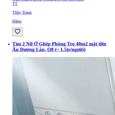
TT
Thùy Trang
Đăng
Tìm 2 Nữ Ở Ghép Phòng Trọ 40m2 mặt tiền
Âu Dương Lân, Q8 (~ 1.5tr/người)