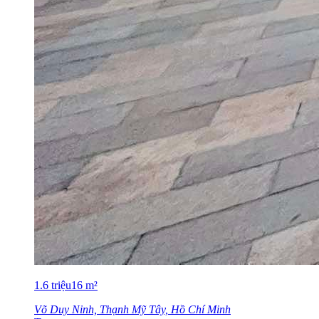
1.6
triệu
16
m²
Võ Duy Ninh, Thạnh Mỹ Tây, Hồ Chí Minh