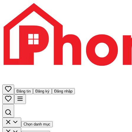
Đăng tin
Đăng ký
Đăng nhập
Chọn danh mục