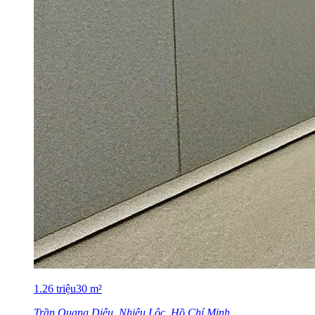
1.26
triệu
30
m²
Trần Quang Diệu, Nhiêu Lộc, Hồ Chí Minh