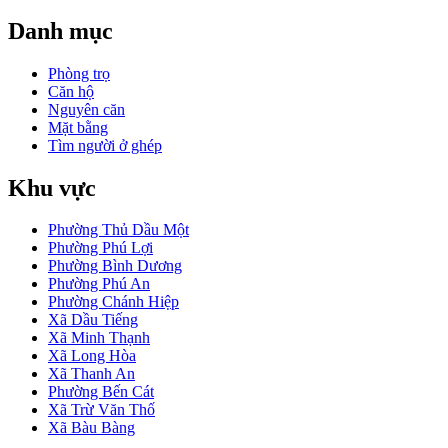
Danh mục
Phòng trọ
Căn hộ
Nguyên căn
Mặt bằng
Tìm người ở ghép
Khu vực
Phường Thủ Dầu Một
Phường Phú Lợi
Phường Bình Dương
Phường Phú An
Phường Chánh Hiệp
Xã Dầu Tiếng
Xã Minh Thạnh
Xã Long Hòa
Xã Thanh An
Phường Bến Cát
Xã Trừ Văn Thố
Xã Bàu Bàng