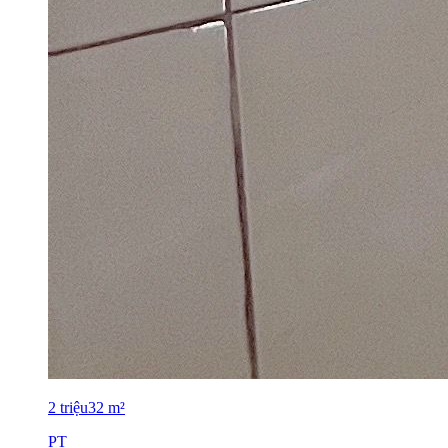
2
triệu
32
m²
PT