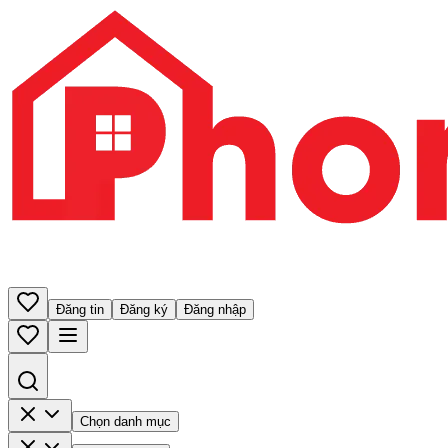
Đăng tin
Đăng ký
Đăng nhập
Chọn danh mục