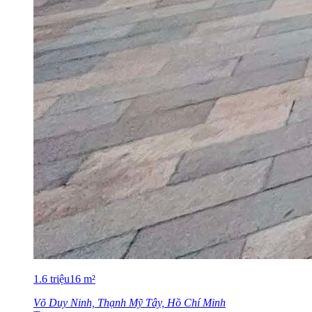
1.6
triệu
16
m²
Võ Duy Ninh, Thạnh Mỹ Tây, Hồ Chí Minh