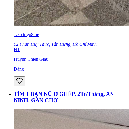
1.75
triệu
8
m²
02 Phan Huy Thực, Tân Hưng, Hồ Chí Minh
HT
Huynh Thien Giau
Đăng
TÌM 1 BẠN NỮ Ở GHÉP, 2Tr/Tháng, AN
NINH, GẦN CHỢ