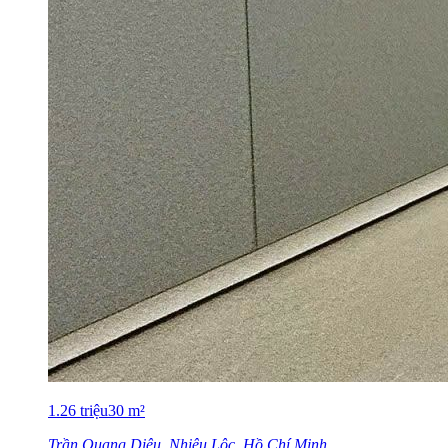
1.26
triệu
30
m²
Trần Quang Diệu, Nhiêu Lộc, Hồ Chí Minh