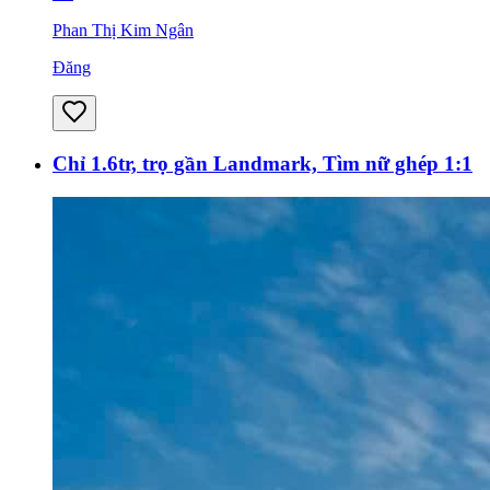
Phan Thị Kim Ngân
Đăng
Chỉ 1.6tr, trọ gần Landmark, Tìm nữ ghép 1:1