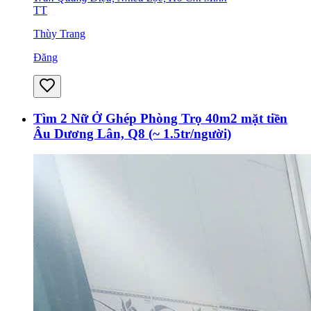
TT
Thùy Trang
Đăng
Tìm 2 Nữ Ở Ghép Phòng Trọ 40m2 mặt tiền
Âu Dương Lân, Q8 (~ 1.5tr/người)