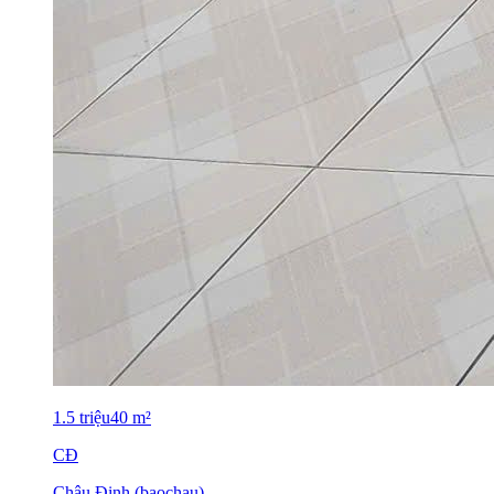
1.5
triệu
40
m²
CĐ
Châu Đinh (baochau)