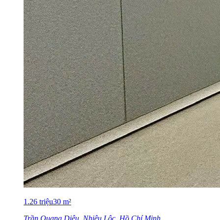
1.26
triệu
30
m²
Trần Quang Diệu, Nhiêu Lộc, Hồ Chí Minh