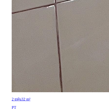
2
triệu
32
m²
PT