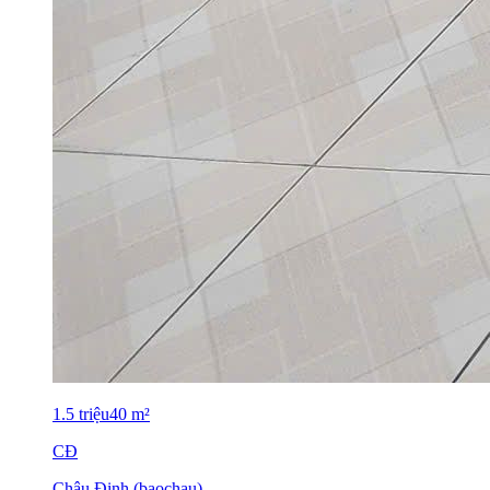
1.5
triệu
40
m²
CĐ
Châu Đinh (baochau)