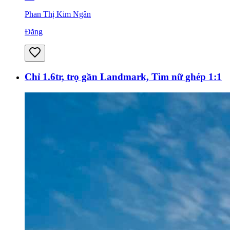
Phan Thị Kim Ngân
Đăng
Chỉ 1.6tr, trọ gần Landmark, Tìm nữ ghép 1:1