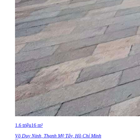
1.6
triệu
16
m²
Võ Duy Ninh, Thạnh Mỹ Tây, Hồ Chí Minh