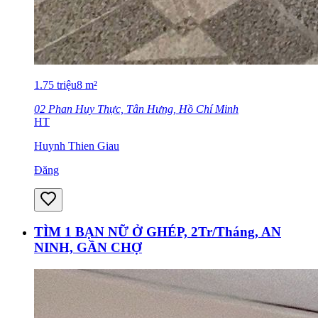
1.75
triệu
8
m²
02 Phan Huy Thực, Tân Hưng, Hồ Chí Minh
HT
Huynh Thien Giau
Đăng
TÌM 1 BẠN NỮ Ở GHÉP, 2Tr/Tháng, AN
NINH, GẦN CHỢ