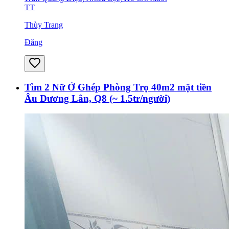
TT
Thùy Trang
Đăng
Tìm 2 Nữ Ở Ghép Phòng Trọ 40m2 mặt tiền
Âu Dương Lân, Q8 (~ 1.5tr/người)