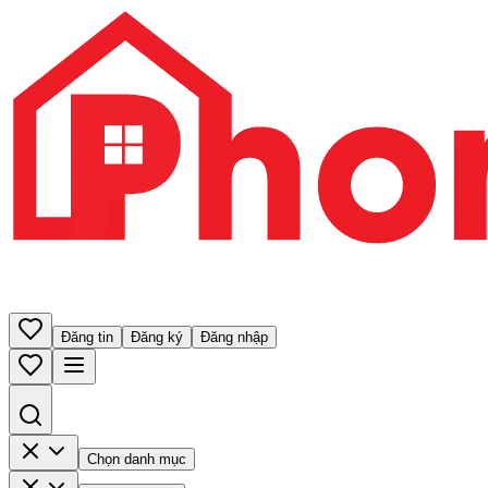
Đăng tin
Đăng ký
Đăng nhập
Chọn danh mục