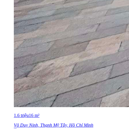
1.6
triệu
16
m²
Võ Duy Ninh, Thạnh Mỹ Tây, Hồ Chí Minh