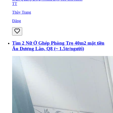
TT
Thùy Trang
Đăng
Tìm 2 Nữ Ở Ghép Phòng Trọ 40m2 mặt tiền
Âu Dương Lân, Q8 (~ 1.5tr/người)