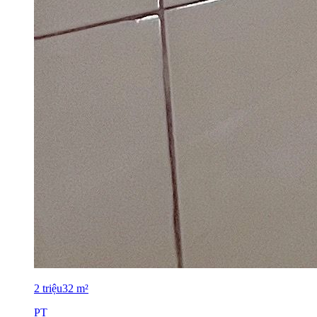
2
triệu
32
m²
PT