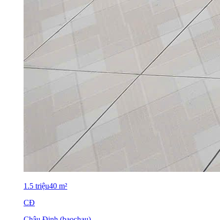
1.5
triệu
40
m²
CĐ
Châu Đinh (baochau)