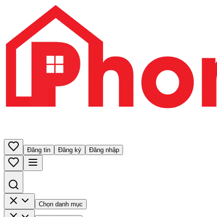
Đăng tin
Đăng ký
Đăng nhập
Chọn danh mục