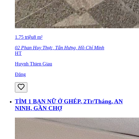
1.75
triệu
8
m²
02 Phan Huy Thực, Tân Hưng, Hồ Chí Minh
HT
Huynh Thien Giau
Đăng
TÌM 1 BẠN NỮ Ở GHÉP, 2Tr/Tháng, AN
NINH, GẦN CHỢ