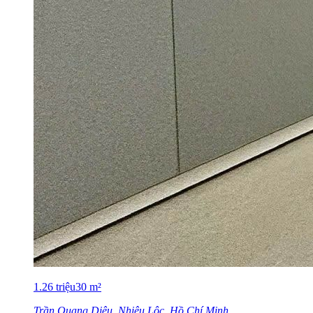
1.26
triệu
30
m²
Trần Quang Diệu, Nhiêu Lộc, Hồ Chí Minh