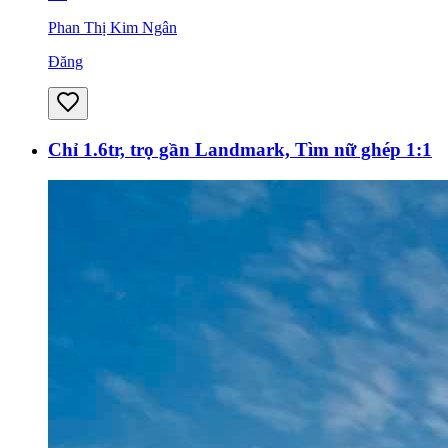
Phan Thị Kim Ngân
Đăng
Chỉ 1.6tr, trọ gần Landmark, Tìm nữ ghép 1:1