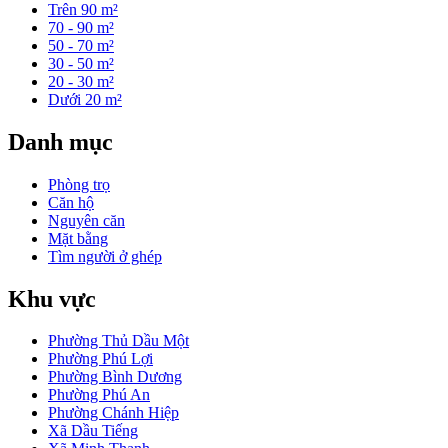
Trên 90 m²
70 - 90 m²
50 - 70 m²
30 - 50 m²
20 - 30 m²
Dưới 20 m²
Danh mục
Phòng trọ
Căn hộ
Nguyên căn
Mặt bằng
Tìm người ở ghép
Khu vực
Phường Thủ Dầu Một
Phường Phú Lợi
Phường Bình Dương
Phường Phú An
Phường Chánh Hiệp
Xã Dầu Tiếng