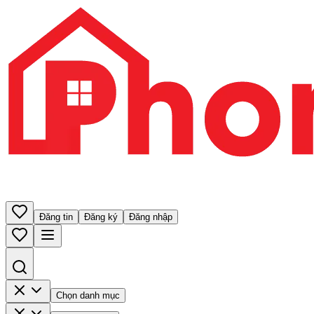
Đăng tin
Đăng ký
Đăng nhập
Chọn danh mục