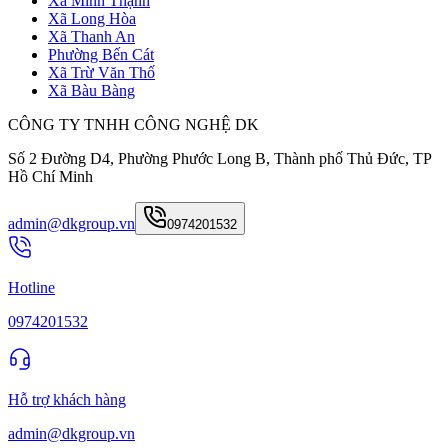
Xã Minh Thạnh
Xã Long Hòa
Xã Thanh An
Phường Bến Cát
Xã Trừ Văn Thố
Xã Bàu Bàng
CÔNG TY TNHH CÔNG NGHỆ DK
Số 2 Đường D4, Phường Phước Long B, Thành phố Thủ Đức, TP
Hồ Chí Minh
admin@dkgroup.vn
0974201532
Hotline
0974201532
Hỗ trợ khách hàng
admin@dkgroup.vn