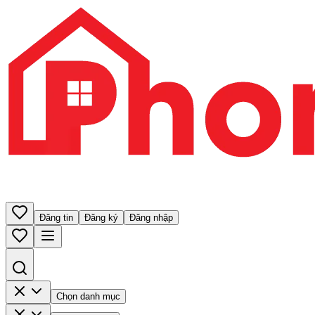
Đăng tin
Đăng ký
Đăng nhập
Chọn danh mục