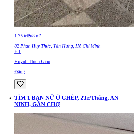
1.75
triệu
8
m²
02 Phan Huy Thực, Tân Hưng, Hồ Chí Minh
HT
Huynh Thien Giau
Đăng
TÌM 1 BẠN NỮ Ở GHÉP, 2Tr/Tháng, AN
NINH, GẦN CHỢ