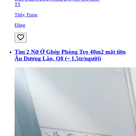
TT
Thùy Trang
Đăng
Tìm 2 Nữ Ở Ghép Phòng Trọ 40m2 mặt tiền
Âu Dương Lân, Q8 (~ 1.5tr/người)