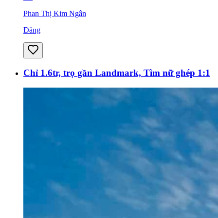
Phan Thị Kim Ngân
Đăng
Chỉ 1.6tr, trọ gần Landmark, Tìm nữ ghép 1:1