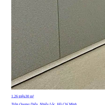
1.26
triệu
30
m²
Trần Quang Diệu, Nhiêu Lộc, Hồ Chí Minh