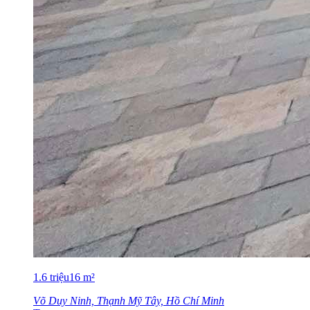
1.6
triệu
16
m²
Võ Duy Ninh, Thạnh Mỹ Tây, Hồ Chí Minh