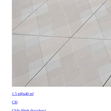
1.5
triệu
40
m²
CĐ
Châu Đinh (baochau)