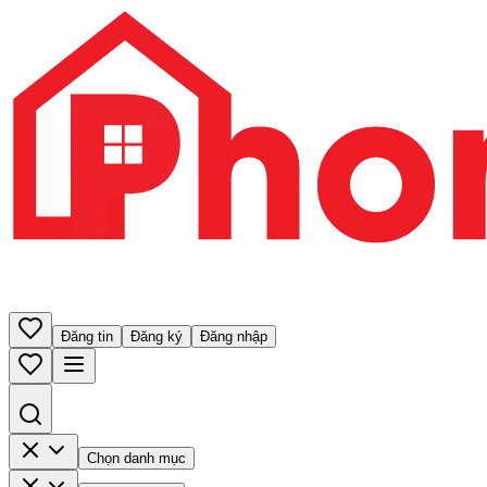
Đăng tin
Đăng ký
Đăng nhập
Chọn danh mục