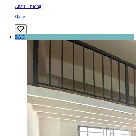
Chau_Truong
Đăng
BẠC