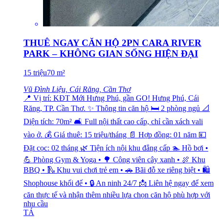
THUÊ NGAY CĂN HỘ 2PN CARA RIVER
PARK – KHÔNG GIAN SỐNG HIỆN ĐẠI
15
triệu
70
m²
Vũ Đình Liệu, Cái Răng, Cần Thơ
📍 Vị trí: KĐT Mới Hưng Phú, gần GO! Hưng Phú, Cái
Răng, TP. Cần Thơ. ✨ Thông tin căn hộ 🛏️ 2 phòng ngủ 📐
Diện tích: 70m² 🛋️ Full nội thất cao cấp, chỉ cần xách vali
vào ở. 💰 Giá thuê: 15 triệu/tháng 📄 Hợp đồng: 01 năm 💴
Đặt cọc: 02 tháng 🌿 Tiện ích nội khu đẳng cấp 🏊 Hồ bơi •
💪 Phòng Gym & Yoga • 🌳 Công viên cây xanh • 🍖 Khu
BBQ • 🛝 Khu vui chơi trẻ em • 🚗 Bãi đỗ xe riêng biệt • 🛍️
Shophouse khối đế • 🔒 An ninh 24/7 📩 Liên hệ ngay để xem
căn thực tế và nhận thêm nhiều lựa chọn căn hộ phù hợp với
nhu cầu
TÁ