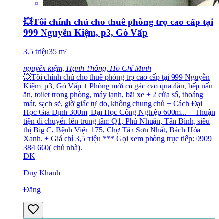
💥Tôi chính chủ cho thuê phòng trọ cao cấp tại
999 Nguyễn Kiệm, p3, Gò Vấp
3.5
triệu
35
m²
nguyễn kiệm, Hạnh Thông, Hồ Chí Minh
💥Tôi chính chủ cho thuê phòng trọ cao cấp tại 999 Nguyễn
Kiệm, p3, Gò Vấp + Phòng mới có gác cao qua đầu, bếp nấu
ăn, toilet trong phòng, máy lạnh, bãi xe + 2 cửa sổ, thoáng
mát, sạch sẽ, giờ giấc tự do, không chung chủ + Cách Đại
Học Gia Định 300m, Đại Học Công Nghiệp 600m... + Thuận
tiện di chuyển lên trung tâm Q1, Phú Nhuận, Tân Bình, siêu
thị Big C, Bệnh Viện 175, Chợ Tân Sơn Nhất, Bách Hóa
Xanh. + Giá chỉ 3,5 triệu *** Gọi xem phòng trực tiếp: 0909
384 660( chủ nhà).
DK
Duy Khanh
Đăng