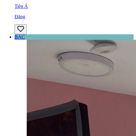
Tiên Á
Đăng
BẠC