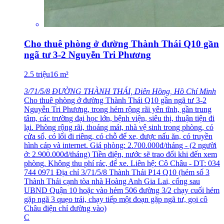
Cho thuê phòng ở đường Thành Thái Q10 gần
ngã tư 3-2 Nguyễn Tri Phương
2.5
triệu
16
m²
3/71/5/8 ĐƯỜNG THÀNH THÁI, Diên Hồng, Hồ Chí Minh
Cho thuê phòng ở đường Thành Thái Q10 gần ngã tư 3-2
Nguyễn Tri Phương, trong hẻm rộng rãi yên tĩnh, gần trung
tâm, các trường đại học lớn, bệnh viện, siêu thị, thuận tiện đi
lại. Phòng rộng rãi, thoáng mát, nhà vệ sinh trong phòng, có
cửa sổ, có lối đi riêng, có chỗ để xe, được nấu ăn, có truyền
hình cáp và internet. Giá phòng: 2.700.000đ/tháng - (2 người
ở: 2.900.000đ/tháng) Tiền điện, nước sẽ trao đổi khi đến xem
phòng. Không thu phí rác, để xe. Liên hệ: Cô Châu - DT: 034
744 0971 Địa chỉ 3/71/5/8 Thành Thái P14 Q10 (hẻm số 3
Thành Thái cạnh tòa nhà Hoàng Anh Gia Lai, cổng sau
UBND Quận 10 hoặc vào hẻm 506 đường 3/2 chạy cuối hẻm
gặp ngã 3 quẹo trái, chạy tiếp một đoạn gặp ngã tư, gọi cô
Châu điện chỉ đường vào)
C