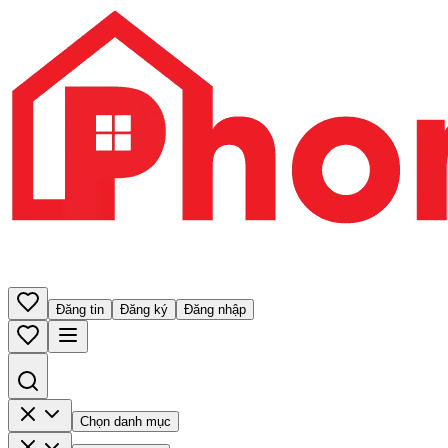
Đăng tin
Đăng ký
Đăng nhập
Chọn danh mục