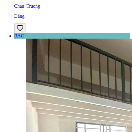
Chau_Truong
Đăng
BẠC