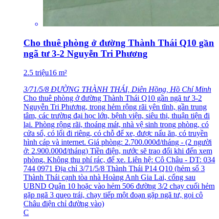
Cho thuê phòng ở đường Thành Thái Q10 gần
ngã tư 3-2 Nguyễn Tri Phương
2.5
triệu
16
m²
3/71/5/8 ĐƯỜNG THÀNH THÁI, Diên Hồng, Hồ Chí Minh
Cho thuê phòng ở đường Thành Thái Q10 gần ngã tư 3-2
Nguyễn Tri Phương, trong hẻm rộng rãi yên tĩnh, gần trung
tâm, các trường đại học lớn, bệnh viện, siêu thị, thuận tiện đi
lại. Phòng rộng rãi, thoáng mát, nhà vệ sinh trong phòng, có
cửa sổ, có lối đi riêng, có chỗ để xe, được nấu ăn, có truyền
hình cáp và internet. Giá phòng: 2.700.000đ/tháng - (2 người
ở: 2.900.000đ/tháng) Tiền điện, nước sẽ trao đổi khi đến xem
phòng. Không thu phí rác, để xe. Liên hệ: Cô Châu - DT: 034
744 0971 Địa chỉ 3/71/5/8 Thành Thái P14 Q10 (hẻm số 3
Thành Thái cạnh tòa nhà Hoàng Anh Gia Lai, cổng sau
UBND Quận 10 hoặc vào hẻm 506 đường 3/2 chạy cuối hẻm
gặp ngã 3 quẹo trái, chạy tiếp một đoạn gặp ngã tư, gọi cô
Châu điện chỉ đường vào)
C