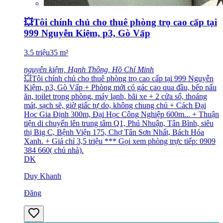
💥Tôi chính chủ cho thuê phòng trọ cao cấp tại
999 Nguyễn Kiệm, p3, Gò Vấp
3.5
triệu
35
m²
nguyễn kiệm, Hạnh Thông, Hồ Chí Minh
💥Tôi chính chủ cho thuê phòng trọ cao cấp tại 999 Nguyễn
Kiệm, p3, Gò Vấp + Phòng mới có gác cao qua đầu, bếp nấu
ăn, toilet trong phòng, máy lạnh, bãi xe + 2 cửa sổ, thoáng
mát, sạch sẽ, giờ giấc tự do, không chung chủ + Cách Đại
Học Gia Định 300m, Đại Học Công Nghiệp 600m... + Thuận
tiện di chuyển lên trung tâm Q1, Phú Nhuận, Tân Bình, siêu
thị Big C, Bệnh Viện 175, Chợ Tân Sơn Nhất, Bách Hóa
Xanh. + Giá chỉ 3,5 triệu *** Gọi xem phòng trực tiếp: 0909
384 660( chủ nhà).
DK
Duy Khanh
Đăng