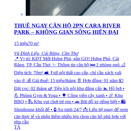
THUÊ NGAY CĂN HỘ 2PN CARA RIVER
PARK – KHÔNG GIAN SỐNG HIỆN ĐẠI
15
triệu
70
m²
Vũ Đình Liệu, Cái Răng, Cần Thơ
📍 Vị trí: KĐT Mới Hưng Phú, gần GO! Hưng Phú, Cái
Răng, TP. Cần Thơ. ✨ Thông tin căn hộ 🛏️ 2 phòng ngủ 📐
Diện tích: 70m² 🛋️ Full nội thất cao cấp, chỉ cần xách vali
vào ở. 💰 Giá thuê: 15 triệu/tháng 📄 Hợp đồng: 01 năm 💴
Đặt cọc: 02 tháng 🌿 Tiện ích nội khu đẳng cấp 🏊 Hồ bơi •
💪 Phòng Gym & Yoga • 🌳 Công viên cây xanh • 🍖 Khu
BBQ • 🛝 Khu vui chơi trẻ em • 🚗 Bãi đỗ xe riêng biệt • 🛍️
Shophouse khối đế • 🔒 An ninh 24/7 📩 Liên hệ ngay để xem
căn thực tế và nhận thêm nhiều lựa chọn căn hộ phù hợp với
nhu cầu
TÁ