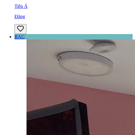
Tiên Á
Đăng
BẠC