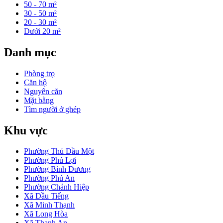
50 - 70 m²
30 - 50 m²
20 - 30 m²
Dưới 20 m²
Danh mục
Phòng trọ
Căn hộ
Nguyên căn
Mặt bằng
Tìm người ở ghép
Khu vực
Phường Thủ Dầu Một
Phường Phú Lợi
Phường Bình Dương
Phường Phú An
Phường Chánh Hiệp
Xã Dầu Tiếng
Xã Minh Thạnh
Xã Long Hòa
Xã Thanh An