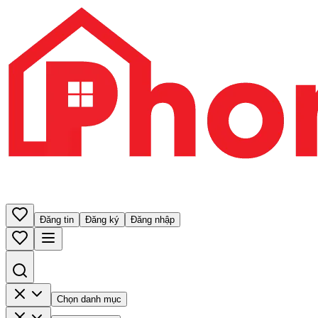
Đăng tin
Đăng ký
Đăng nhập
Chọn danh mục