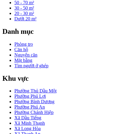
50 - 70 m²
30 - 50 m²
20 - 30 m²
Dưới 20 m²
Danh mục
Phòng trọ
Căn hộ
Nguyên căn
Mặt bằng
Tìm người ở ghép
Khu vực
Phường Thủ Dầu Một
Phường Phú Lợi
Phường Bình Dương
Phường Phú An
Phường Chánh Hiệp
Xã Dầu Tiếng
Xã Minh Thạnh
Xã Long Hòa
Xã Thanh An