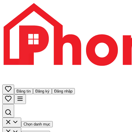
Đăng tin
Đăng ký
Đăng nhập
Chọn danh mục