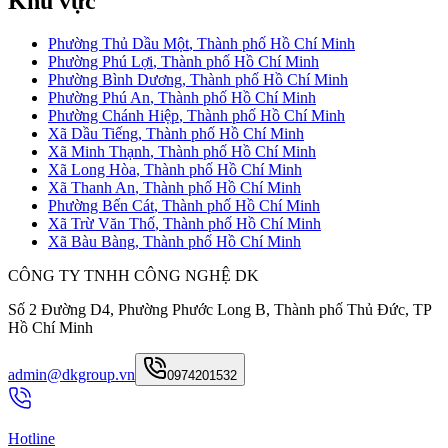
Khu vực
Phường Thủ Dầu Một
,
Thành phố Hồ Chí Minh
Phường Phú Lợi
,
Thành phố Hồ Chí Minh
Phường Bình Dương
,
Thành phố Hồ Chí Minh
Phường Phú An
,
Thành phố Hồ Chí Minh
Phường Chánh Hiệp
,
Thành phố Hồ Chí Minh
Xã Dầu Tiếng
,
Thành phố Hồ Chí Minh
Xã Minh Thạnh
,
Thành phố Hồ Chí Minh
Xã Long Hòa
,
Thành phố Hồ Chí Minh
Xã Thanh An
,
Thành phố Hồ Chí Minh
Phường Bến Cát
,
Thành phố Hồ Chí Minh
Xã Trừ Văn Thố
,
Thành phố Hồ Chí Minh
Xã Bàu Bàng
,
Thành phố Hồ Chí Minh
CÔNG TY TNHH CÔNG NGHỆ DK
Số 2 Đường D4, Phường Phước Long B, Thành phố Thủ Đức, TP
Hồ Chí Minh
admin@dkgroup.vn
0974201532
Hotline