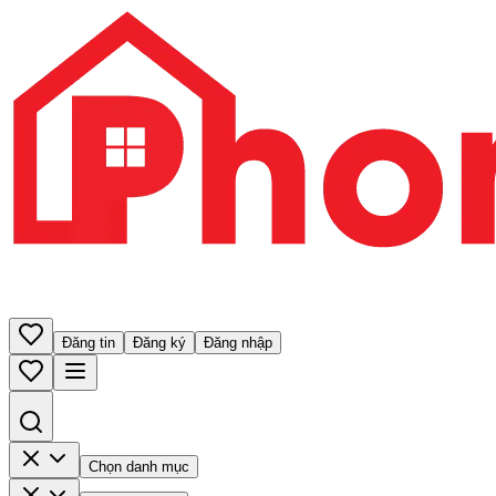
Đăng tin
Đăng ký
Đăng nhập
Chọn danh mục