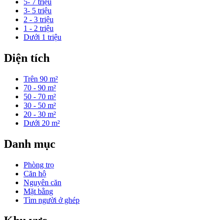
5- 7 triệu
3- 5 triệu
2 - 3 triệu
1 - 2 triệu
Dưới 1 triệu
Diện tích
Trên 90 m²
70 - 90 m²
50 - 70 m²
30 - 50 m²
20 - 30 m²
Dưới 20 m²
Danh mục
Phòng trọ
Căn hộ
Nguyên căn
Mặt bằng
Tìm người ở ghép