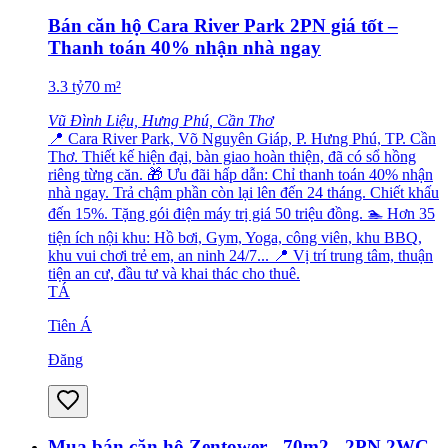
Bán căn hộ Cara River Park 2PN giá tốt –
Thanh toán 40% nhận nhà ngay
3.3
tỷ
70
m²
Vũ Đình Liệu, Hưng Phú, Cần Thơ
📍 Cara River Park, Võ Nguyên Giáp, P. Hưng Phú, TP. Cần
Thơ. Thiết kế hiện đại, bàn giao hoàn thiện, đã có sổ hồng
riêng từng căn. 🎁 Ưu đãi hấp dẫn: Chỉ thanh toán 40% nhận
nhà ngay. Trả chậm phần còn lại lên đến 24 tháng. Chiết khấu
đến 15%. Tặng gói điện máy trị giá 50 triệu đồng. 🏊 Hơn 35
tiện ích nội khu: Hồ bơi, Gym, Yoga, công viên, khu BBQ,
khu vui chơi trẻ em, an ninh 24/7... 📍 Vị trí trung tâm, thuận
tiện an cư, đầu tư và khai thác cho thuê.
TÁ
Tiên Á
Đăng
Mua bán căn hộ Zentower - 70m2 - 2PN,2WC -