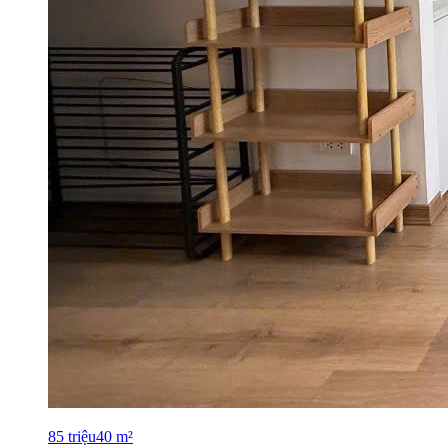
85
triệu
40
m²