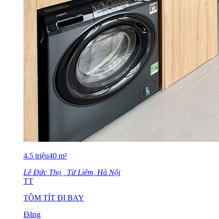
4.5
triệu
40
m²
Lê Đức Thọ , Từ Liêm, Hà Nội
TT
TÔM TÍT ĐI BAY
Đăng