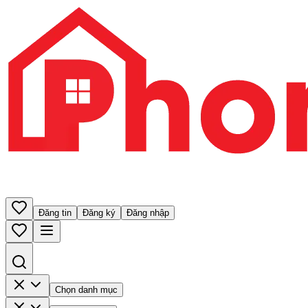
Đăng tin
Đăng ký
Đăng nhập
Chọn danh mục