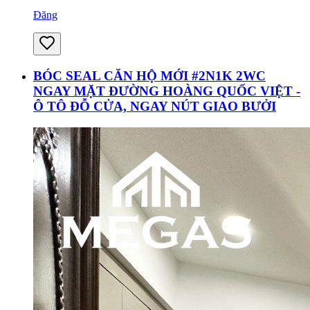
Đăng
BÓC SEAL CĂN HỘ MỚI #2N1K 2WC
NGAY MẶT ĐƯỜNG HOÀNG QUỐC VIỆT -
Ô TÔ ĐỖ CỬA, NGAY NÚT GIAO BƯỞI