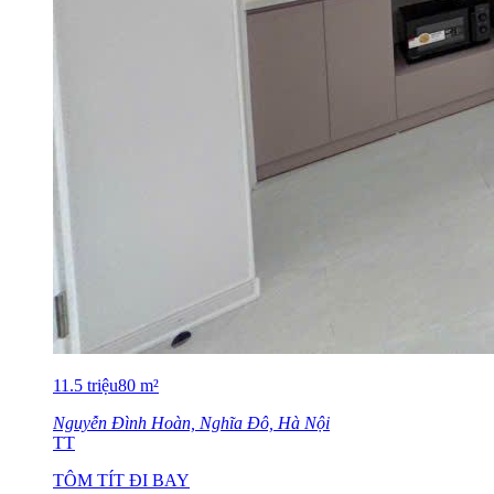
11.5
triệu
80
m²
Nguyễn Đình Hoàn, Nghĩa Đô, Hà Nội
TT
TÔM TÍT ĐI BAY