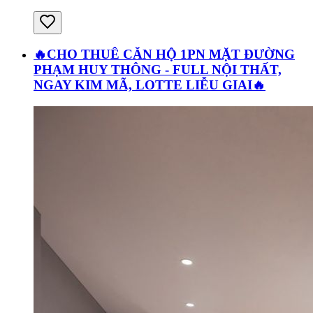
🔥CHO THUÊ CĂN HỘ 1PN MẶT ĐƯỜNG
PHẠM HUY THÔNG - FULL NỘI THẤT,
NGAY KIM MÃ, LOTTE LIỄU GIAI🔥