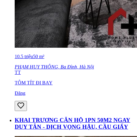
10.5
triệu
50
m²
PHẠM HUY THÔNG, Ba Đình, Hà Nội
TT
TÔM TÍT ĐI BAY
Đăng
KHAI TRƯƠNG CĂN HỘ 1PN 50M2 NGAY
DUY TÂN - DỊCH VỌNG HẬU, CẦU GIẤY