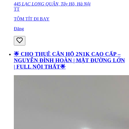
445 LẠC LONG QUÂN, Tây Hồ, Hà Nội
TT
TÔM TÍT ĐI BAY
Đăng
🌟 CHO THUÊ CĂN HỘ 2N1K CAO CẤP –
NGUYỄN ĐÌNH HOÀN | MẶT ĐƯỜNG LỚN
| FULL NỘI THẤT🌟