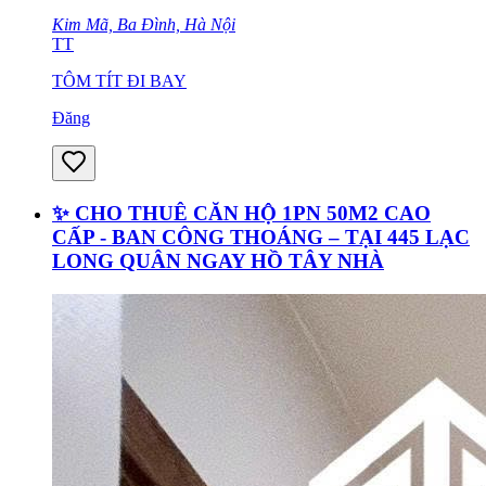
Kim Mã, Ba Đình, Hà Nội
TT
TÔM TÍT ĐI BAY
Đăng
✨ CHO THUÊ CĂN HỘ 1PN 50M2 CAO
CẤP - BAN CÔNG THOÁNG – TẠI 445 LẠC
LONG QUÂN NGAY HỒ TÂY NHÀ