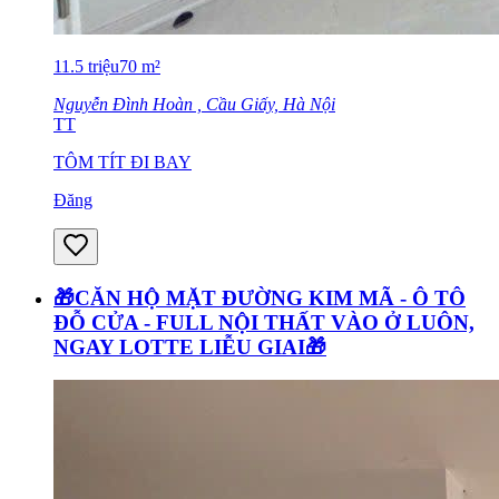
11.5
triệu
70
m²
Nguyễn Đình Hoàn , Cầu Giấy, Hà Nội
TT
TÔM TÍT ĐI BAY
Đăng
🎁CĂN HỘ MẶT ĐƯỜNG KIM MÃ - Ô TÔ
ĐỖ CỬA - FULL NỘI THẤT VÀO Ở LUÔN,
NGAY LOTTE LIỄU GIAI🎁