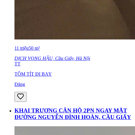
11
triệu
50
m²
DỊCH VỌNG HẬU, Cầu Giấy, Hà Nội
TT
TÔM TÍT ĐI BAY
Đăng
KHAI TRƯƠNG CĂN HỘ 2PN NGAY MẶT
ĐƯỜNG NGUYỄN ĐÌNH HOÀN, CẦU GIẤY