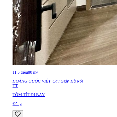
11.5
triệu
80
m²
HOÀNG QUỐC VIỆT, Cầu Giấy, Hà Nội
TT
TÔM TÍT ĐI BAY
Đăng