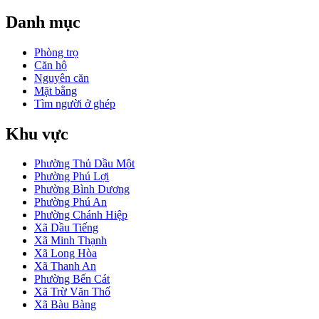
Danh mục
Phòng trọ
Căn hộ
Nguyên căn
Mặt bằng
Tìm người ở ghép
Khu vực
Phường Thủ Dầu Một
Phường Phú Lợi
Phường Bình Dương
Phường Phú An
Phường Chánh Hiệp
Xã Dầu Tiếng
Xã Minh Thạnh
Xã Long Hòa
Xã Thanh An
Phường Bến Cát
Xã Trừ Văn Thố
Xã Bàu Bàng