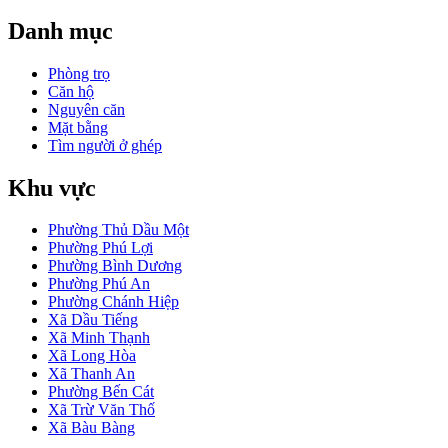
Danh mục
Phòng trọ
Căn hộ
Nguyên căn
Mặt bằng
Tìm người ở ghép
Khu vực
Phường Thủ Dầu Một
Phường Phú Lợi
Phường Bình Dương
Phường Phú An
Phường Chánh Hiệp
Xã Dầu Tiếng
Xã Minh Thạnh
Xã Long Hòa
Xã Thanh An
Phường Bến Cát
Xã Trừ Văn Thố
Xã Bàu Bàng