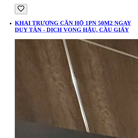
KHAI TRƯƠNG CĂN HỘ 1PN 50M2 NGAY
DUY TÂN - DỊCH VỌNG HẬU, CẦU GIẤY