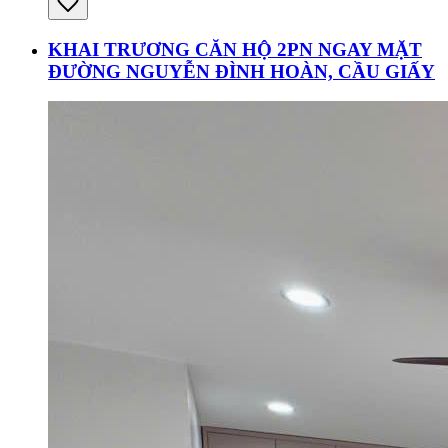
KHAI TRƯƠNG CĂN HỘ 2PN NGAY MẶT
ĐƯỜNG NGUYỄN ĐÌNH HOÀN, CẦU GIẤY