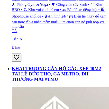
💪 Phòng Gym & Yoga • 🌳 Công viên cây xanh • 🍖 Khu
BBQ • 🛝 Khu vui chơi trẻ em • 🚗 Bãi đỗ xe riêng biệt • 🛍️
Shophouse khối đế • 🔒 An ninh 24/7 📩 Liên hệ ngay để xem
căn thực tế và nhận thêm nhiều lựa chọn căn hộ phù hợp với
nhu cầu
TÁ
Tiên Á
Đăng
KHAI TRƯƠNG CĂN HỘ GÁC XÉP 40M2
TẠI LÊ ĐỨC THỌ, GA METRO, ĐH
THƯƠNG MẠI #TMU