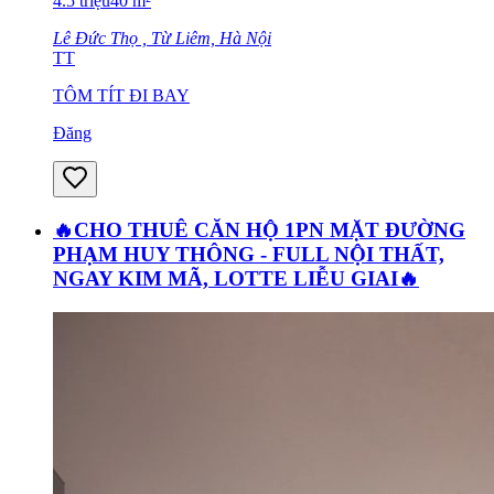
4.5
triệu
40
m²
Lê Đức Thọ , Từ Liêm, Hà Nội
TT
TÔM TÍT ĐI BAY
Đăng
🔥CHO THUÊ CĂN HỘ 1PN MẶT ĐƯỜNG
PHẠM HUY THÔNG - FULL NỘI THẤT,
NGAY KIM MÃ, LOTTE LIỄU GIAI🔥