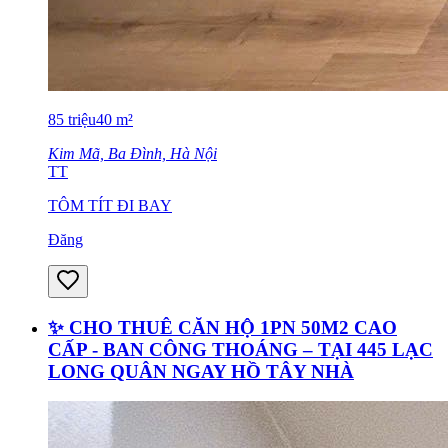
85
triệu
40
m²
Kim Mã, Ba Đình, Hà Nội
TT
TÔM TÍT ĐI BAY
Đăng
✨ CHO THUÊ CĂN HỘ 1PN 50M2 CAO
CẤP - BAN CÔNG THOÁNG – TẠI 445 LẠC
LONG QUÂN NGAY HỒ TÂY NHÀ