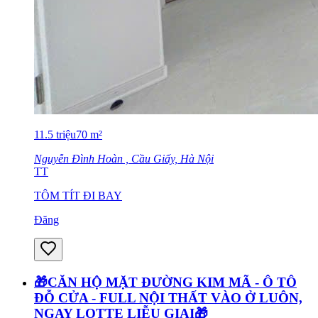
11.5
triệu
70
m²
Nguyễn Đình Hoàn , Cầu Giấy, Hà Nội
TT
TÔM TÍT ĐI BAY
Đăng
🎁CĂN HỘ MẶT ĐƯỜNG KIM MÃ - Ô TÔ
ĐỖ CỬA - FULL NỘI THẤT VÀO Ở LUÔN,
NGAY LOTTE LIỄU GIAI🎁