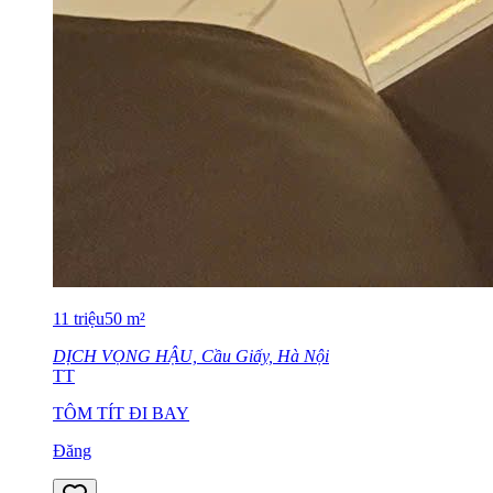
11
triệu
50
m²
DỊCH VỌNG HẬU, Cầu Giấy, Hà Nội
TT
TÔM TÍT ĐI BAY
Đăng