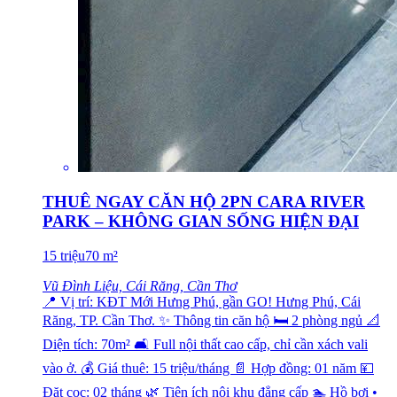
THUÊ NGAY CĂN HỘ 2PN CARA RIVER
PARK – KHÔNG GIAN SỐNG HIỆN ĐẠI
15
triệu
70
m²
Vũ Đình Liệu, Cái Răng, Cần Thơ
📍 Vị trí: KĐT Mới Hưng Phú, gần GO! Hưng Phú, Cái
Răng, TP. Cần Thơ. ✨ Thông tin căn hộ 🛏️ 2 phòng ngủ 📐
Diện tích: 70m² 🛋️ Full nội thất cao cấp, chỉ cần xách vali
vào ở. 💰 Giá thuê: 15 triệu/tháng 📄 Hợp đồng: 01 năm 💴
Đặt cọc: 02 tháng 🌿 Tiện ích nội khu đẳng cấp 🏊 Hồ bơi •