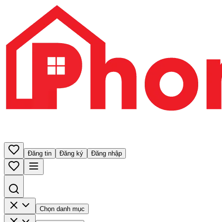
Đăng tin
Đăng ký
Đăng nhập
Chọn danh mục