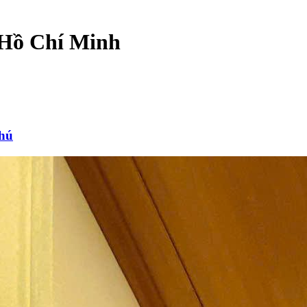
 Hồ Chí Minh
hú