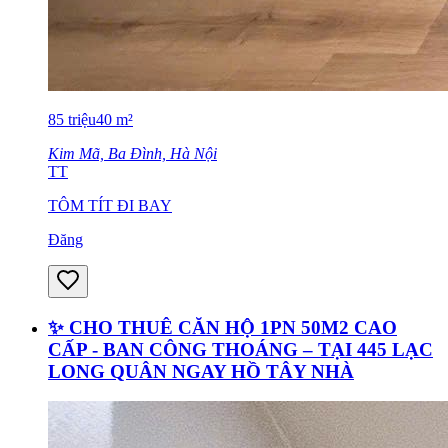
85
triệu
40
m²
Kim Mã, Ba Đình, Hà Nội
TT
TÔM TÍT ĐI BAY
Đăng
✨ CHO THUÊ CĂN HỘ 1PN 50M2 CAO
CẤP - BAN CÔNG THOÁNG – TẠI 445 LẠC
LONG QUÂN NGAY HỒ TÂY NHÀ