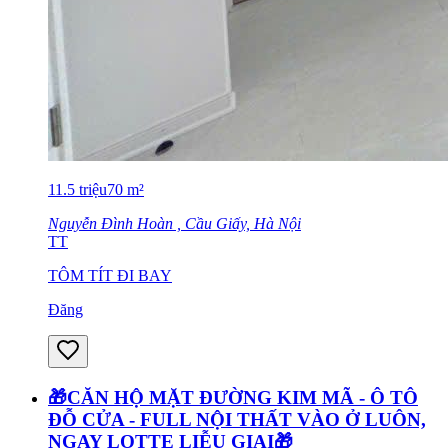
11.5
triệu
70
m²
Nguyễn Đình Hoàn , Cầu Giấy, Hà Nội
TT
TÔM TÍT ĐI BAY
Đăng
🎁CĂN HỘ MẶT ĐƯỜNG KIM MÃ - Ô TÔ
ĐỖ CỬA - FULL NỘI THẤT VÀO Ở LUÔN,
NGAY LOTTE LIỄU GIAI🎁