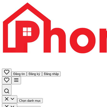
Đăng tin
Đăng ký
Đăng nhập
Chọn danh mục