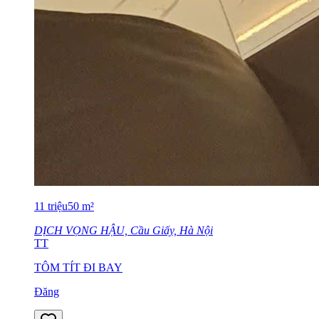
11
triệu
50
m²
DỊCH VỌNG HẬU, Cầu Giấy, Hà Nội
TT
TÔM TÍT ĐI BAY
Đăng