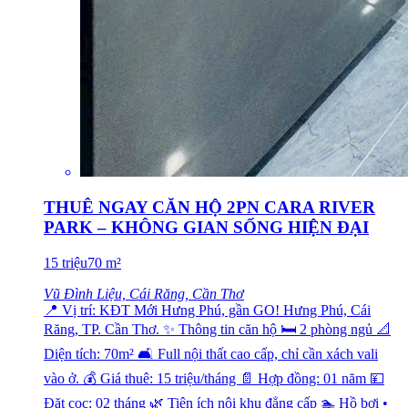
THUÊ NGAY CĂN HỘ 2PN CARA RIVER
PARK – KHÔNG GIAN SỐNG HIỆN ĐẠI
15
triệu
70
m²
Vũ Đình Liệu, Cái Răng, Cần Thơ
📍 Vị trí: KĐT Mới Hưng Phú, gần GO! Hưng Phú, Cái
Răng, TP. Cần Thơ. ✨ Thông tin căn hộ 🛏️ 2 phòng ngủ 📐
Diện tích: 70m² 🛋️ Full nội thất cao cấp, chỉ cần xách vali
vào ở. 💰 Giá thuê: 15 triệu/tháng 📄 Hợp đồng: 01 năm 💴
Đặt cọc: 02 tháng 🌿 Tiện ích nội khu đẳng cấp 🏊 Hồ bơi •