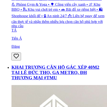
💪 Phòng Gym & Yoga • 🌳 Công viên cây xanh • 🍖 Khu
BBQ • 🛝 Khu vui chơi trẻ em • 🚗 Bãi đỗ xe riêng biệt • 🛍️
Shophouse khối đế • 🔒 An ninh 24/7 📩 Liên hệ ngay để xem
căn thực tế và nhận thêm nhiều lựa chọn căn hộ phù hợp với
nhu cầu
TÁ
Tiên Á
Đăng
KHAI TRƯƠNG CĂN HỘ GÁC XÉP 40M2
TẠI LÊ ĐỨC THỌ, GA METRO, ĐH
THƯƠNG MẠI #TMU