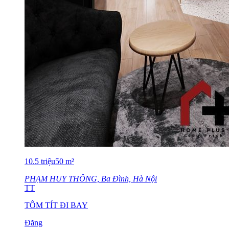
10.5
triệu
50
m²
PHẠM HUY THÔNG, Ba Đình, Hà Nội
TT
TÔM TÍT ĐI BAY
Đăng