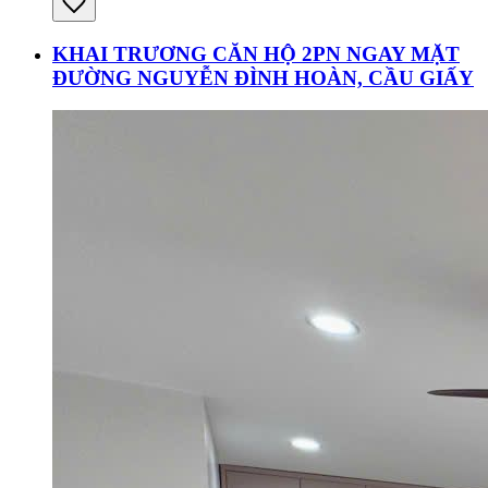
KHAI TRƯƠNG CĂN HỘ 2PN NGAY MẶT
ĐƯỜNG NGUYỄN ĐÌNH HOÀN, CẦU GIẤY