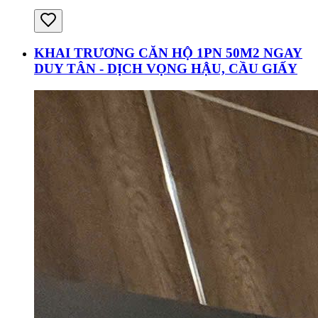
KHAI TRƯƠNG CĂN HỘ 1PN 50M2 NGAY
DUY TÂN - DỊCH VỌNG HẬU, CẦU GIẤY