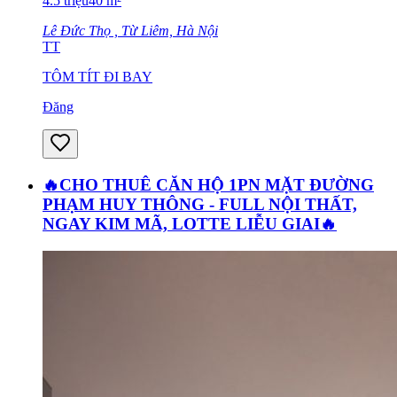
4.5
triệu
40
m²
Lê Đức Thọ , Từ Liêm, Hà Nội
TT
TÔM TÍT ĐI BAY
Đăng
🔥CHO THUÊ CĂN HỘ 1PN MẶT ĐƯỜNG
PHẠM HUY THÔNG - FULL NỘI THẤT,
NGAY KIM MÃ, LOTTE LIỄU GIAI🔥