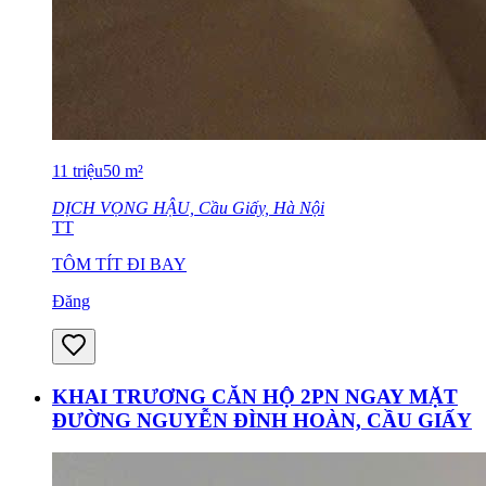
11
triệu
50
m²
DỊCH VỌNG HẬU, Cầu Giấy, Hà Nội
TT
TÔM TÍT ĐI BAY
Đăng
KHAI TRƯƠNG CĂN HỘ 2PN NGAY MẶT
ĐƯỜNG NGUYỄN ĐÌNH HOÀN, CẦU GIẤY