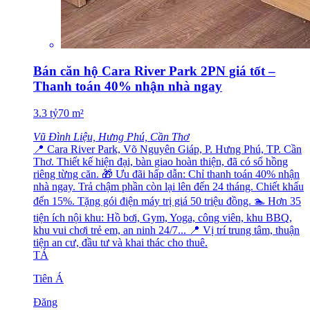
Bán căn hộ Cara River Park 2PN giá tốt –
Thanh toán 40% nhận nhà ngay
3.3
tỷ
70
m²
Vũ Đình Liệu, Hưng Phú, Cần Thơ
📍 Cara River Park, Võ Nguyên Giáp, P. Hưng Phú, TP. Cần
Thơ. Thiết kế hiện đại, bàn giao hoàn thiện, đã có sổ hồng
riêng từng căn. 🎁 Ưu đãi hấp dẫn: Chỉ thanh toán 40% nhận
nhà ngay. Trả chậm phần còn lại lên đến 24 tháng. Chiết khấu
đến 15%. Tặng gói điện máy trị giá 50 triệu đồng. 🏊 Hơn 35
tiện ích nội khu: Hồ bơi, Gym, Yoga, công viên, khu BBQ,
khu vui chơi trẻ em, an ninh 24/7... 📍 Vị trí trung tâm, thuận
tiện an cư, đầu tư và khai thác cho thuê.
TÁ
Tiên Á
Đăng