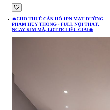
🔥CHO THUÊ CĂN HỘ 1PN MẶT ĐƯỜNG
PHẠM HUY THÔNG - FULL NỘI THẤT,
NGAY KIM MÃ, LOTTE LIỄU GIAI🔥