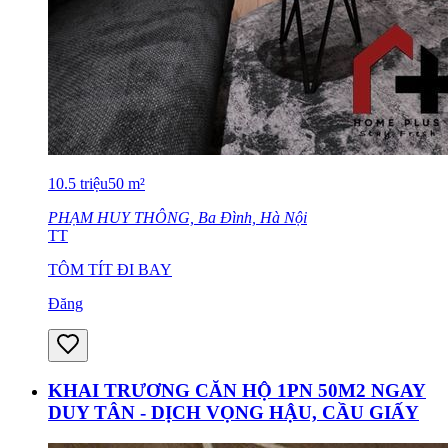
10.5
triệu
50
m²
PHẠM HUY THÔNG, Ba Đình, Hà Nội
TT
TÔM TÍT ĐI BAY
Đăng
KHAI TRƯƠNG CĂN HỘ 1PN 50M2 NGAY
DUY TÂN - DỊCH VỌNG HẬU, CẦU GIẤY