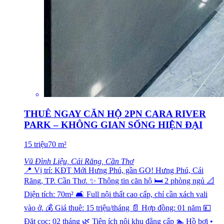
THUÊ NGAY CĂN HỘ 2PN CARA RIVER
PARK – KHÔNG GIAN SỐNG HIỆN ĐẠI
15
triệu
70
m²
Vũ Đình Liệu, Cái Răng, Cần Thơ
📍 Vị trí: KĐT Mới Hưng Phú, gần GO! Hưng Phú, Cái
Răng, TP. Cần Thơ. ✨ Thông tin căn hộ 🛏️ 2 phòng ngủ 📐
Diện tích: 70m² 🛋️ Full nội thất cao cấp, chỉ cần xách vali
vào ở. 💰 Giá thuê: 15 triệu/tháng 📄 Hợp đồng: 01 năm 💴
Đặt cọc: 02 tháng 🌿 Tiện ích nội khu đẳng cấp 🏊 Hồ bơi •