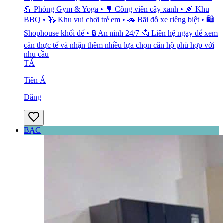
💪 Phòng Gym & Yoga • 🌳 Công viên cây xanh • 🍖 Khu
BBQ • 🛝 Khu vui chơi trẻ em • 🚗 Bãi đỗ xe riêng biệt • 🛍️
Shophouse khối đế • 🔒 An ninh 24/7 📩 Liên hệ ngay để xem
căn thực tế và nhận thêm nhiều lựa chọn căn hộ phù hợp với
nhu cầu
TÁ
Tiên Á
Đăng
BẠC