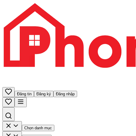
Đăng tin
Đăng ký
Đăng nhập
Chọn danh mục