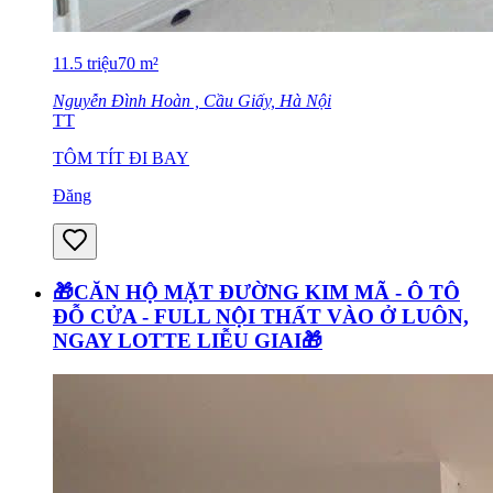
11.5
triệu
70
m²
Nguyễn Đình Hoàn , Cầu Giấy, Hà Nội
TT
TÔM TÍT ĐI BAY
Đăng
🎁CĂN HỘ MẶT ĐƯỜNG KIM MÃ - Ô TÔ
ĐỖ CỬA - FULL NỘI THẤT VÀO Ở LUÔN,
NGAY LOTTE LIỄU GIAI🎁