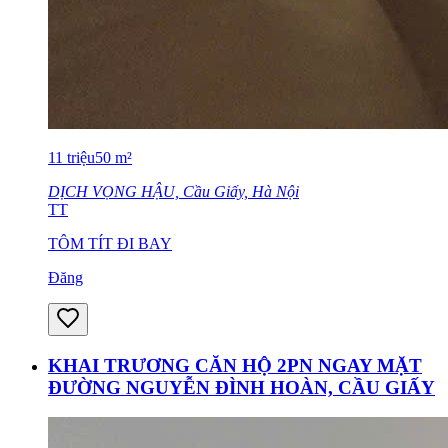
11
triệu
50
m²
DỊCH VỌNG HẬU, Cầu Giấy, Hà Nội
TT
TÔM TÍT ĐI BAY
Đăng
KHAI TRƯƠNG CĂN HỘ 2PN NGAY MẶT
ĐƯỜNG NGUYỄN ĐÌNH HOÀN, CẦU GIẤY