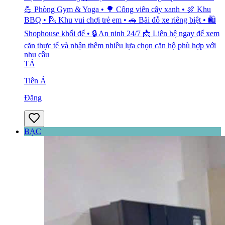
💪 Phòng Gym & Yoga • 🌳 Công viên cây xanh • 🍖 Khu
BBQ • 🛝 Khu vui chơi trẻ em • 🚗 Bãi đỗ xe riêng biệt • 🛍️
Shophouse khối đế • 🔒 An ninh 24/7 📩 Liên hệ ngay để xem
căn thực tế và nhận thêm nhiều lựa chọn căn hộ phù hợp với
nhu cầu
TÁ
Tiên Á
Đăng
BẠC