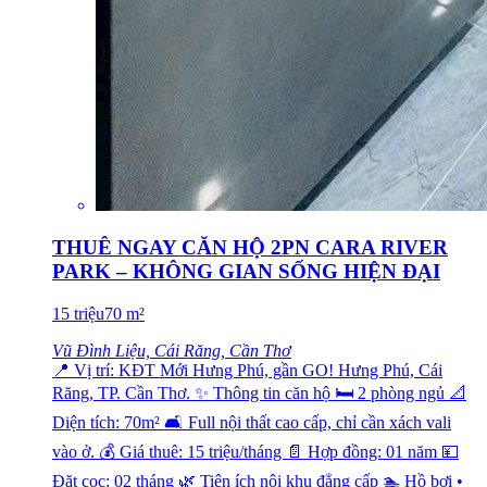
THUÊ NGAY CĂN HỘ 2PN CARA RIVER
PARK – KHÔNG GIAN SỐNG HIỆN ĐẠI
15
triệu
70
m²
Vũ Đình Liệu, Cái Răng, Cần Thơ
📍 Vị trí: KĐT Mới Hưng Phú, gần GO! Hưng Phú, Cái
Răng, TP. Cần Thơ. ✨ Thông tin căn hộ 🛏️ 2 phòng ngủ 📐
Diện tích: 70m² 🛋️ Full nội thất cao cấp, chỉ cần xách vali
vào ở. 💰 Giá thuê: 15 triệu/tháng 📄 Hợp đồng: 01 năm 💴
Đặt cọc: 02 tháng 🌿 Tiện ích nội khu đẳng cấp 🏊 Hồ bơi •