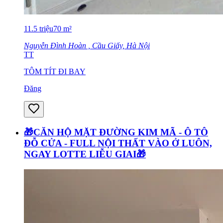
11.5
triệu
70
m²
Nguyễn Đình Hoàn , Cầu Giấy, Hà Nội
TT
TÔM TÍT ĐI BAY
Đăng
🎁CĂN HỘ MẶT ĐƯỜNG KIM MÃ - Ô TÔ
ĐỖ CỬA - FULL NỘI THẤT VÀO Ở LUÔN,
NGAY LOTTE LIỄU GIAI🎁