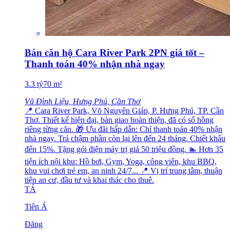
Bán căn hộ Cara River Park 2PN giá tốt –
Thanh toán 40% nhận nhà ngay
3.3
tỷ
70
m²
Vũ Đình Liệu, Hưng Phú, Cần Thơ
📍 Cara River Park, Võ Nguyên Giáp, P. Hưng Phú, TP. Cần
Thơ. Thiết kế hiện đại, bàn giao hoàn thiện, đã có sổ hồng
riêng từng căn. 🎁 Ưu đãi hấp dẫn: Chỉ thanh toán 40% nhận
nhà ngay. Trả chậm phần còn lại lên đến 24 tháng. Chiết khấu
đến 15%. Tặng gói điện máy trị giá 50 triệu đồng. 🏊 Hơn 35
tiện ích nội khu: Hồ bơi, Gym, Yoga, công viên, khu BBQ,
khu vui chơi trẻ em, an ninh 24/7... 📍 Vị trí trung tâm, thuận
tiện an cư, đầu tư và khai thác cho thuê.
TÁ
Tiên Á
Đăng