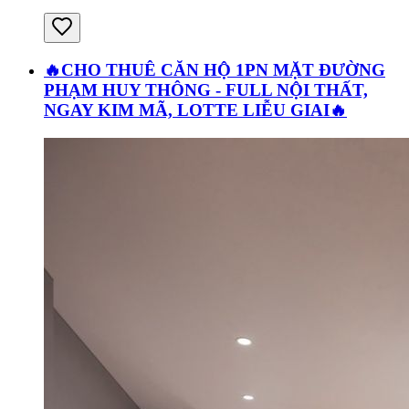
🔥CHO THUÊ CĂN HỘ 1PN MẶT ĐƯỜNG
PHẠM HUY THÔNG - FULL NỘI THẤT,
NGAY KIM MÃ, LOTTE LIỄU GIAI🔥