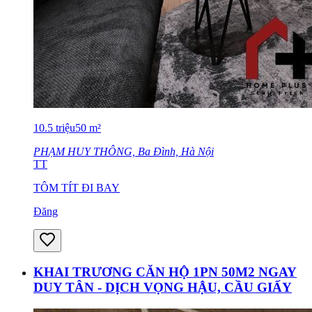
10.5
triệu
50
m²
PHẠM HUY THÔNG, Ba Đình, Hà Nội
TT
TÔM TÍT ĐI BAY
Đăng
KHAI TRƯƠNG CĂN HỘ 1PN 50M2 NGAY
DUY TÂN - DỊCH VỌNG HẬU, CẦU GIẤY