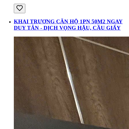
KHAI TRƯƠNG CĂN HỘ 1PN 50M2 NGAY
DUY TÂN - DỊCH VỌNG HẬU, CẦU GIẤY