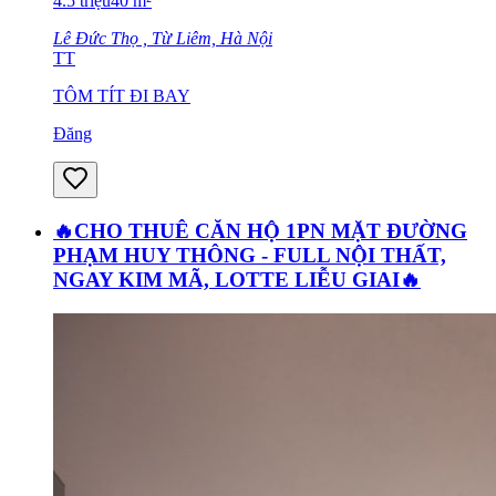
4.5
triệu
40
m²
Lê Đức Thọ , Từ Liêm, Hà Nội
TT
TÔM TÍT ĐI BAY
Đăng
🔥CHO THUÊ CĂN HỘ 1PN MẶT ĐƯỜNG
PHẠM HUY THÔNG - FULL NỘI THẤT,
NGAY KIM MÃ, LOTTE LIỄU GIAI🔥