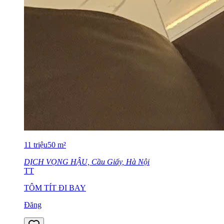
11
triệu
50
m²
DỊCH VỌNG HẬU, Cầu Giấy, Hà Nội
TT
TÔM TÍT ĐI BAY
Đăng