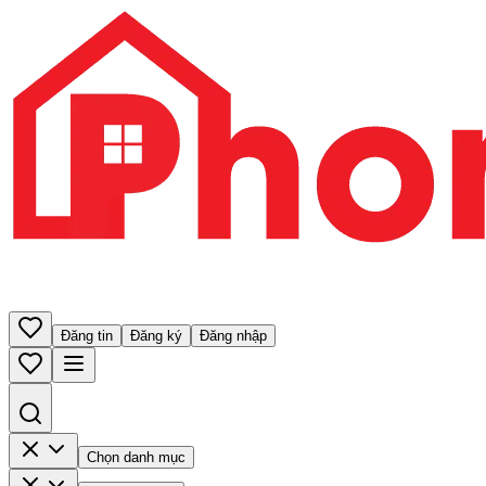
Đăng tin
Đăng ký
Đăng nhập
Chọn danh mục