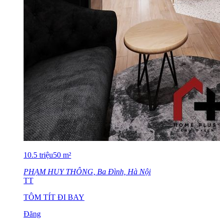
10.5
triệu
50
m²
PHẠM HUY THÔNG, Ba Đình, Hà Nội
TT
TÔM TÍT ĐI BAY
Đăng