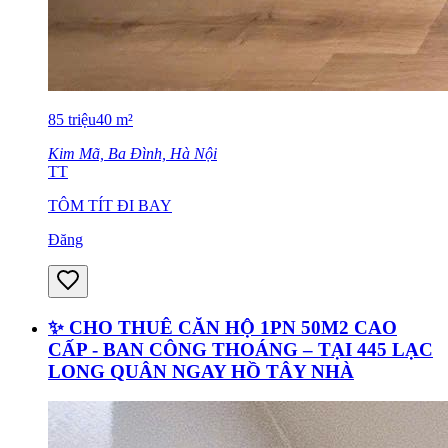
85
triệu
40
m²
Kim Mã, Ba Đình, Hà Nội
TT
TÔM TÍT ĐI BAY
Đăng
✨ CHO THUÊ CĂN HỘ 1PN 50M2 CAO
CẤP - BAN CÔNG THOÁNG – TẠI 445 LẠC
LONG QUÂN NGAY HỒ TÂY NHÀ