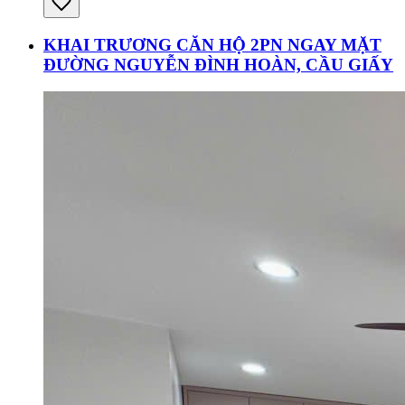
KHAI TRƯƠNG CĂN HỘ 2PN NGAY MẶT
ĐƯỜNG NGUYỄN ĐÌNH HOÀN, CẦU GIẤY