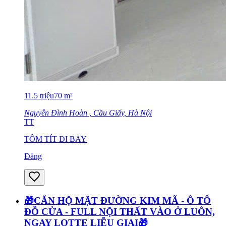
11.5
triệu
70
m²
Nguyễn Đình Hoàn , Cầu Giấy, Hà Nội
TT
TÔM TÍT ĐI BAY
Đăng
🎁CĂN HỘ MẶT ĐƯỜNG KIM MÃ - Ô TÔ
ĐỖ CỬA - FULL NỘI THẤT VÀO Ở LUÔN,
NGAY LOTTE LIỄU GIAI🎁