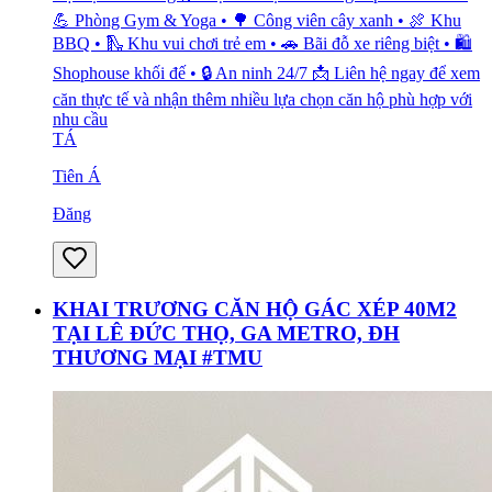
💪 Phòng Gym & Yoga • 🌳 Công viên cây xanh • 🍖 Khu
BBQ • 🛝 Khu vui chơi trẻ em • 🚗 Bãi đỗ xe riêng biệt • 🛍️
Shophouse khối đế • 🔒 An ninh 24/7 📩 Liên hệ ngay để xem
căn thực tế và nhận thêm nhiều lựa chọn căn hộ phù hợp với
nhu cầu
TÁ
Tiên Á
Đăng
KHAI TRƯƠNG CĂN HỘ GÁC XÉP 40M2
TẠI LÊ ĐỨC THỌ, GA METRO, ĐH
THƯƠNG MẠI #TMU