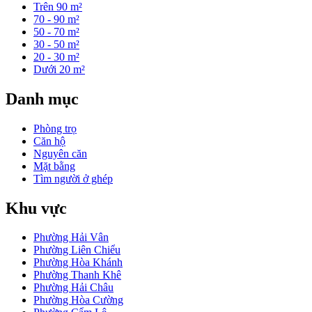
Trên 90 m²
70 - 90 m²
50 - 70 m²
30 - 50 m²
20 - 30 m²
Dưới 20 m²
Danh mục
Phòng trọ
Căn hộ
Nguyên căn
Mặt bằng
Tìm người ở ghép
Khu vực
Phường Hải Vân
Phường Liên Chiểu
Phường Hòa Khánh
Phường Thanh Khê
Phường Hải Châu
Phường Hòa Cường