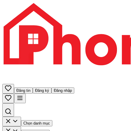
Đăng tin
Đăng ký
Đăng nhập
Chọn danh mục