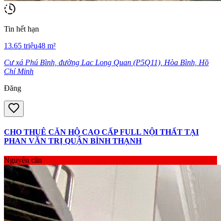
Tin hết hạn
13.65
triệu
48
m²
Cư xá Phú Bình, đường Lac Long Quan (P5Q11), Hòa Bình, Hồ
Chí Minh
Đăng
CHO THUÊ CĂN HỘ CAO CẤP FULL NỘI THẤT TẠI
PHAN VĂN TRỊ QUẬN BÌNH THẠNH
Nguyên căn