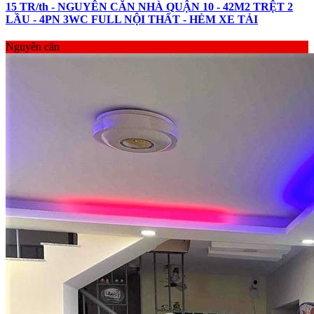
15 TR/th - NGUYÊN CĂN NHÀ QUẬN 10 - 42M2 TRỆT 2
LẦU - 4PN 3WC FULL NỘI THẤT - HẺM XE TẢI
Nguyên căn