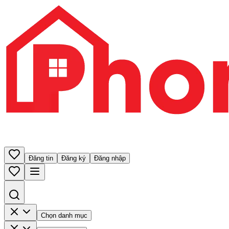
Đăng tin
Đăng ký
Đăng nhập
Chọn danh mục