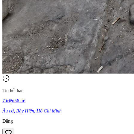
Tin hết hạn
7
triệu
56
m²
Âu cơ, Bảy Hiền, Hồ Chí Minh
Đăng