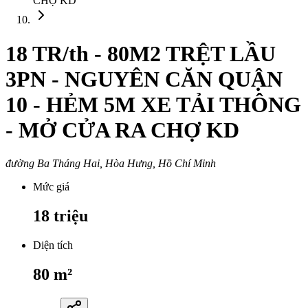
CHỢ KD
18 TR/th - 80M2 TRỆT LẦU
3PN - NGUYÊN CĂN QUẬN
10 - HẺM 5M XE TẢI THÔNG
- MỞ CỬA RA CHỢ KD
đường Ba Tháng Hai, Hòa Hưng, Hồ Chí Minh
Mức giá
18
triệu
Diện tích
80
m²