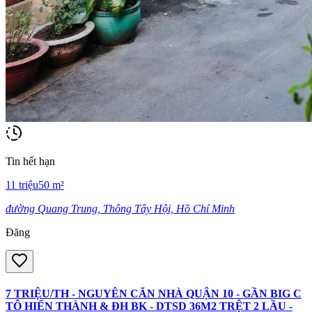
Tin hết hạn
11
triệu
50
m²
đường Quang Trung, Thông Tây Hội, Hồ Chí Minh
Đăng
7 TRIỆU/TH - NGUYÊN CĂN NHÀ QUẬN 10 - GẦN BIG C
TÔ HIẾN THÀNH & ĐH BK - DTSD 36M2 TRỆT 2 LẦU -