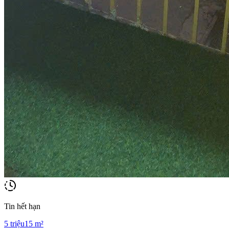
Tin hết hạn
5
triệu
15
m²