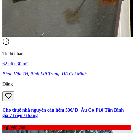
Tin hết hạn
62
triệu
30
m²
Phan Văn Trị, Bình Lợi Trung, Hồ Chí Minh
Đăng
Cho thuê nhà nguyên căn hẻm 536/ Đ. Âu Cơ P10 Tân Bình
giá 7 triệu / tháng
Nguyên căn