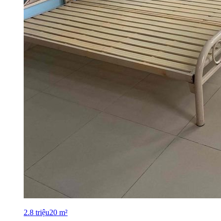
2.8
triệu
20
m²