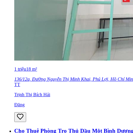
1
triệu
18
m²
136/12a, Đường Nguyễn Thị Minh Khai, Phú Lợi, Hồ Chí Mi
TT
Trịnh Thị Bích Hải
Đăng
Cho Thuê Phòng Trọ Thủ Dầu Một Bình Dươn