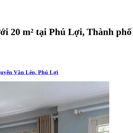
ưới 20 m² tại Phú Lợi, Thành ph
guyễn Văn Lên, Phú Lợi