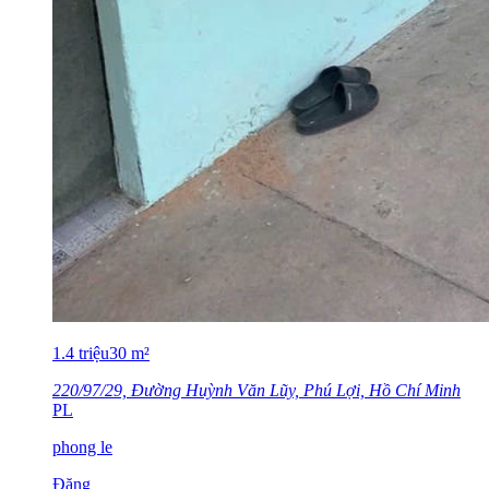
1.4
triệu
30
m²
220/97/29, Đường Huỳnh Văn Lũy, Phú Lợi, Hồ Chí Minh
PL
phong le
Đăng