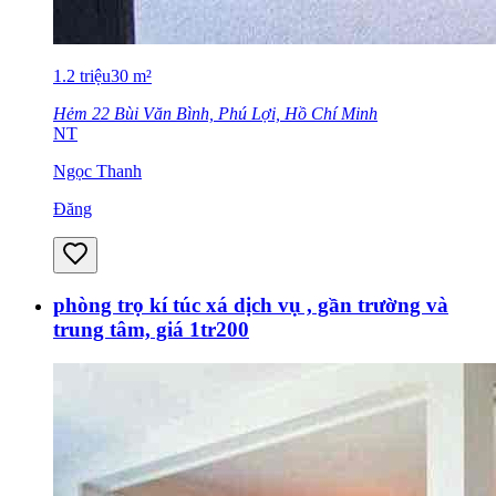
1.2
triệu
30
m²
Hẻm 22 Bùi Văn Bình, Phú Lợi, Hồ Chí Minh
NT
Ngọc Thanh
Đăng
phòng trọ kí túc xá dịch vụ , gần trường và
trung tâm, giá 1tr200