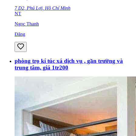
7 D2, Phú Lợi, Hồ Chí Minh
NT
Ngọc Thanh
Đăng
phòng trọ kí túc xá dịch vụ , gần trường và
trung tâm, giá 1tr200