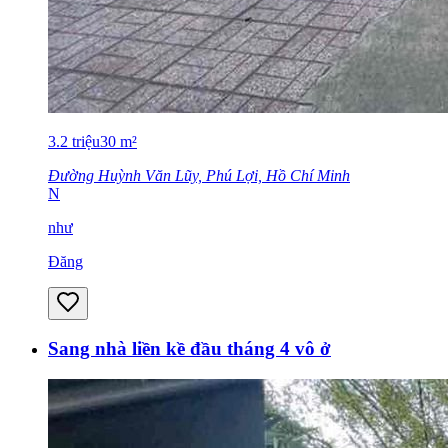
3.2
triệu
30
m²
Đường Huỳnh Văn Lũy, Phú Lợi, Hồ Chí Minh
N
như
Đăng
Sang nhà liền kề đầu tháng 4 vô ở