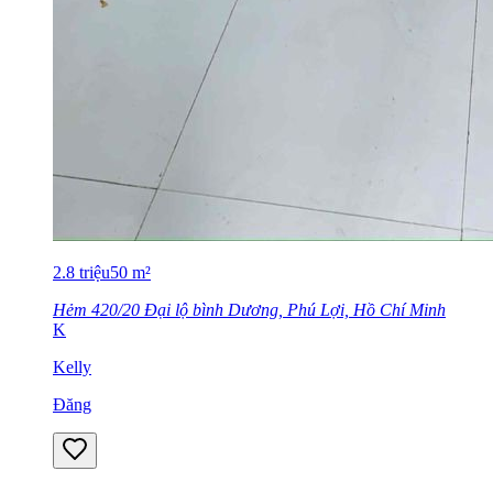
2.8
triệu
50
m²
Hẻm 420/20 Đại lộ bình Dương, Phú Lợi, Hồ Chí Minh
K
Kelly
Đăng