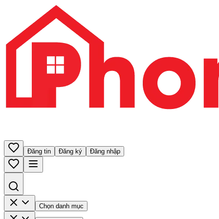
Đăng tin
Đăng ký
Đăng nhập
Chọn danh mục