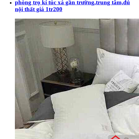
phòng trọ kí túc xá gần trường,trung tâm,đủ
nội thất giá 1tr200