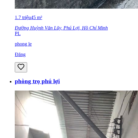
1.7
triệu
45
m²
Đường Huỳnh Văn Lũy, Phú Lợi, Hồ Chí Minh
PL
phong le
Đăng
phòng trọ phú lợi