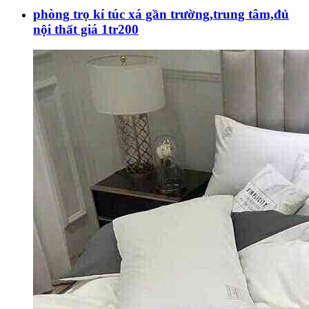
phòng trọ kí túc xá gần trường,trung tâm,đủ
nội thất giá 1tr200