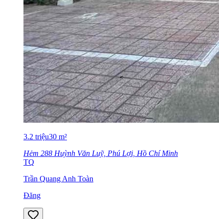
3.2
triệu
30
m²
Hẻm 288 Huỳnh Văn Luỹ, Phú Lợi, Hồ Chí Minh
TQ
Trần Quang Anh Toàn
Đăng