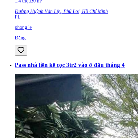
1.4
triệu
30
m²
Đường Huỳnh Văn Lũy, Phú Lợi, Hồ Chí Minh
PL
phong le
Đăng
Pass nhà liền kề cọc 3tr2 vào ở đầu tháng 4