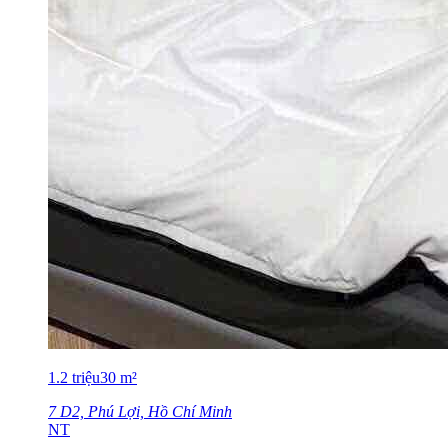
1.2
triệu
30
m²
7 D2, Phú Lợi, Hồ Chí Minh
NT