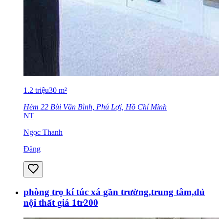
1.2
triệu
30
m²
Hẻm 22 Bùi Văn Bình, Phú Lợi, Hồ Chí Minh
NT
Ngọc Thanh
Đăng
phòng trọ kí túc xá gần trường,trung tâm,đủ
nội thất giá 1tr200