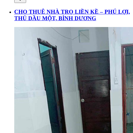
CHO THUÊ NHÀ TRỌ LIỀN KỀ – PHÚ LỢI,
THỦ DẦU MỘT, BÌNH DƯƠNG