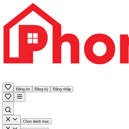
Đăng tin
Đăng ký
Đăng nhập
Chọn danh mục