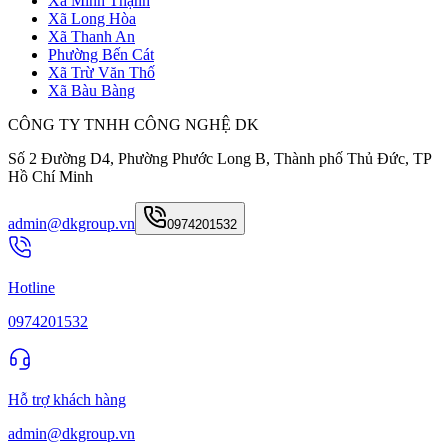
Xã Minh Thạnh
Xã Long Hòa
Xã Thanh An
Phường Bến Cát
Xã Trừ Văn Thố
Xã Bàu Bàng
CÔNG TY TNHH CÔNG NGHỆ DK
Số 2 Đường D4, Phường Phước Long B, Thành phố Thủ Đức, TP
Hồ Chí Minh
admin@dkgroup.vn
0974201532
Hotline
0974201532
Hỗ trợ khách hàng
admin@dkgroup.vn