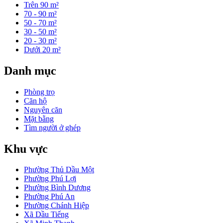
Trên 90 m²
70 - 90 m²
50 - 70 m²
30 - 50 m²
20 - 30 m²
Dưới 20 m²
Danh mục
Phòng trọ
Căn hộ
Nguyên căn
Mặt bằng
Tìm người ở ghép
Khu vực
Phường Thủ Dầu Một
Phường Phú Lợi
Phường Bình Dương
Phường Phú An
Phường Chánh Hiệp
Xã Dầu Tiếng