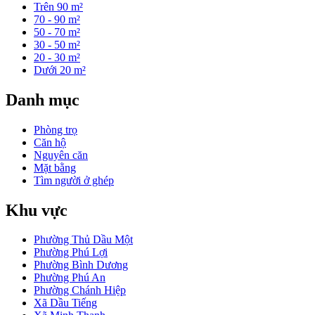
Trên 90 m²
70 - 90 m²
50 - 70 m²
30 - 50 m²
20 - 30 m²
Dưới 20 m²
Danh mục
Phòng trọ
Căn hộ
Nguyên căn
Mặt bằng
Tìm người ở ghép
Khu vực
Phường Thủ Dầu Một
Phường Phú Lợi
Phường Bình Dương
Phường Phú An
Phường Chánh Hiệp
Xã Dầu Tiếng