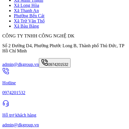
Xã Minh Thạnh
Xã Long Hòa
Xã Thanh An
Phường Bến Cát
Xã Trừ Văn Thố
Xã Bàu Bàng
CÔNG TY TNHH CÔNG NGHỆ DK
Số 2 Đường D4, Phường Phước Long B, Thành phố Thủ Đức, TP
Hồ Chí Minh
admin@dkgroup.vn
0974201532
Hotline
0974201532
Hỗ trợ khách hàng
admin@dkgroup.vn