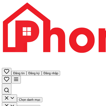
Đăng tin
Đăng ký
Đăng nhập
Chọn danh mục