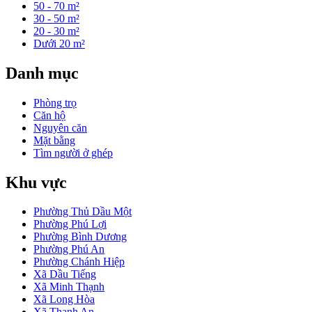
50 - 70 m²
30 - 50 m²
20 - 30 m²
Dưới 20 m²
Danh mục
Phòng trọ
Căn hộ
Nguyên căn
Mặt bằng
Tìm người ở ghép
Khu vực
Phường Thủ Dầu Một
Phường Phú Lợi
Phường Bình Dương
Phường Phú An
Phường Chánh Hiệp
Xã Dầu Tiếng
Xã Minh Thạnh
Xã Long Hòa
Xã Thanh An