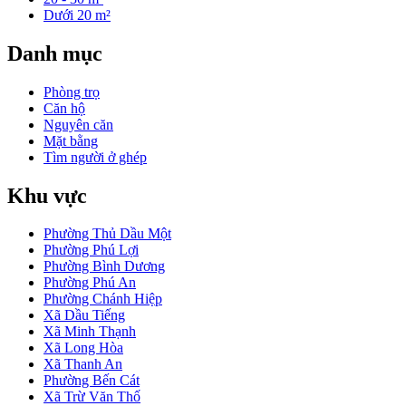
Dưới 20 m²
Danh mục
Phòng trọ
Căn hộ
Nguyên căn
Mặt bằng
Tìm người ở ghép
Khu vực
Phường Thủ Dầu Một
Phường Phú Lợi
Phường Bình Dương
Phường Phú An
Phường Chánh Hiệp
Xã Dầu Tiếng
Xã Minh Thạnh
Xã Long Hòa
Xã Thanh An
Phường Bến Cát
Xã Trừ Văn Thố