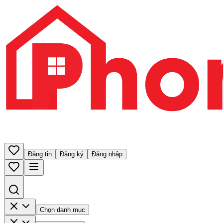
Đăng tin
Đăng ký
Đăng nhập
Chọn danh mục