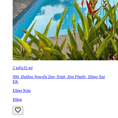
2
triệu
35
m²
996, Đường Nguyễn Duy Trinh, Đại Phước, Đồng Nai
EK
Eliser Kim
Đăng