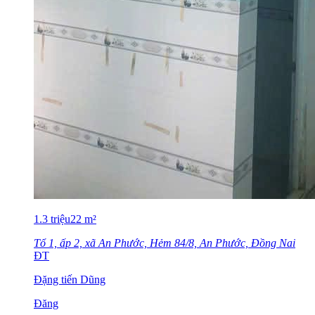
1.3
triệu
22
m²
Tổ 1, ấp 2, xã An Phước, Hẻm 84/8, An Phước, Đồng Nai
ĐT
Đặng tiến Dũng
Đăng