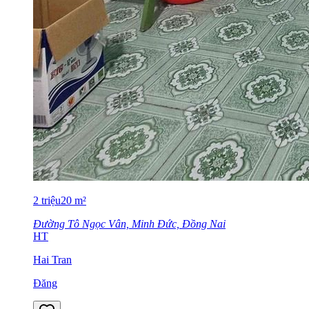
2
triệu
20
m²
Đường Tô Ngọc Vân, Minh Đức, Đồng Nai
HT
Hai Tran
Đăng