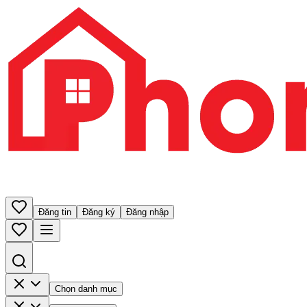
Đăng tin
Đăng ký
Đăng nhập
Chọn danh mục