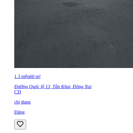
1.3
triệu
60
m²
Đường Quốc lộ 13, Tân Khai, Đồng Nai
CD
chị dung
Đăng