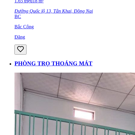
1.65
triệu
18
m²
Đường Quốc lộ 13, Tân Khai, Đồng Nai
BC
Bắc Công
Đăng
PHÒNG TRỌ THOÁNG MÁT