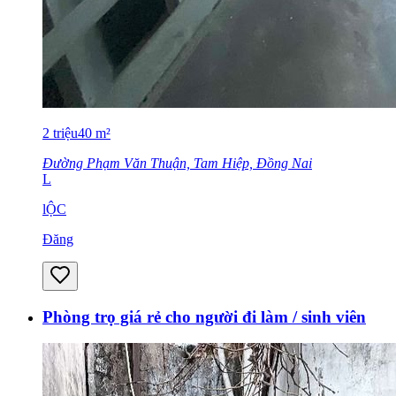
2
triệu
40
m²
Đường Phạm Văn Thuận, Tam Hiệp, Đồng Nai
L
lỘC
Đăng
Phòng trọ giá rẻ cho người đi làm / sinh viên