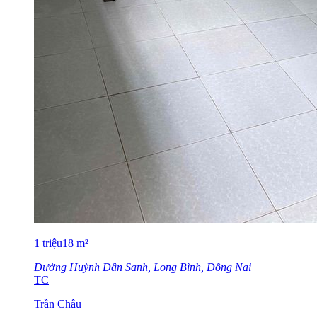
1
triệu
18
m²
Đường Huỳnh Dân Sanh, Long Bình, Đồng Nai
TC
Trần Châu