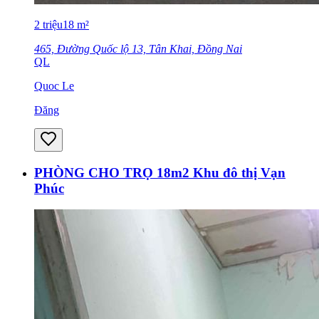
2
triệu
18
m²
465, Đường Quốc lộ 13, Tân Khai, Đồng Nai
QL
Quoc Le
Đăng
PHÒNG CHO TRỌ 18m2 Khu đô thị Vạn
Phúc