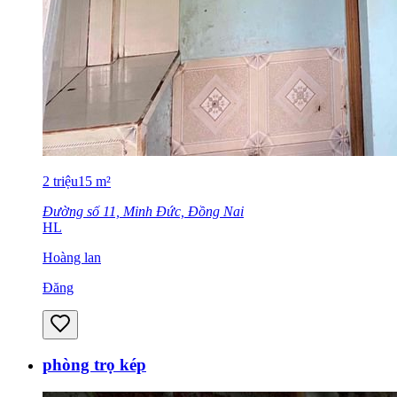
2
triệu
15
m²
Đường số 11, Minh Đức, Đồng Nai
HL
Hoàng lan
Đăng
phòng trọ kép