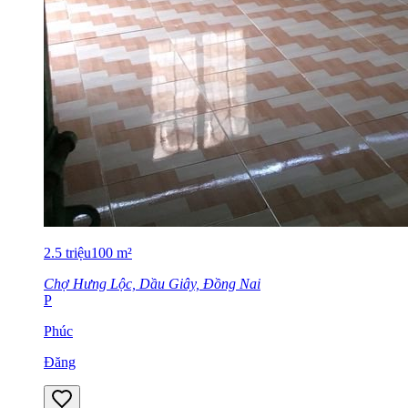
2.5
triệu
100
m²
Chợ Hưng Lộc, Dầu Giây, Đồng Nai
P
Phúc
Đăng