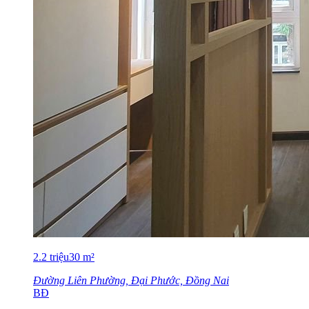
2.2
triệu
30
m²
Đường Liên Phường, Đại Phước, Đồng Nai
BĐ