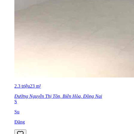
2.3
triệu
23
m²
Đường Nguyễn Thị Tồn, Biên Hòa, Đồng Nai
S
Su
Đăng