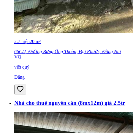
2.7
triệu
20
m²
66C/2, Đường Bưng Ông Thoàn, Đại Phước, Đồng Nai
VQ
viết quý
Đăng
Nhà cho thuê nguyên căn (8mx12m) giá 2.5tr