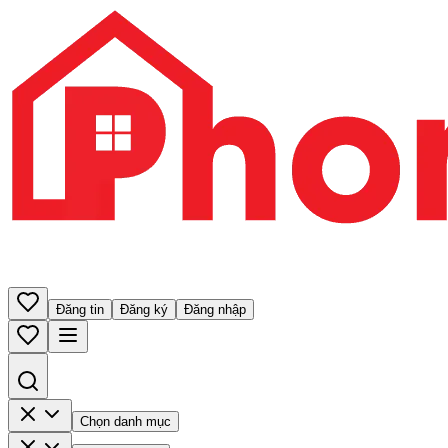
Đăng tin
Đăng ký
Đăng nhập
Chọn danh mục