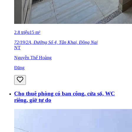
2.8
triệu
15
m²
72/19/2A, Đường Số 4, Tân Khai, Đồng Nai
NT
Nguyễn Thế Hoàng
Đăng
Cho thuê phòng có ban công, cửa sổ, WC
riêng, giờ tự do