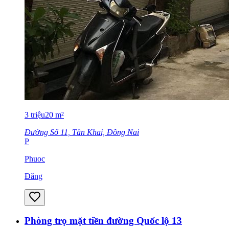
3
triệu
20
m²
Đường Số 11, Tân Khai, Đồng Nai
P
Phuoc
Đăng
Phòng trọ mặt tiền đường Quốc lộ 13