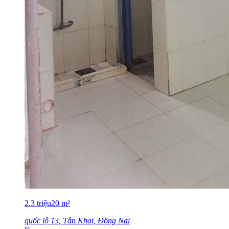
2.3
triệu
20
m²
quốc lộ 13, Tân Khai, Đồng Nai