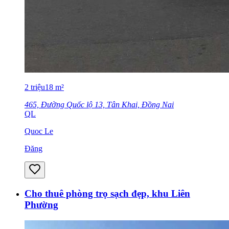
2
triệu
18
m²
465, Đường Quốc lộ 13, Tân Khai, Đồng Nai
QL
Quoc Le
Đăng
Cho thuê phòng trọ sạch đẹp, khu Liên
Phường