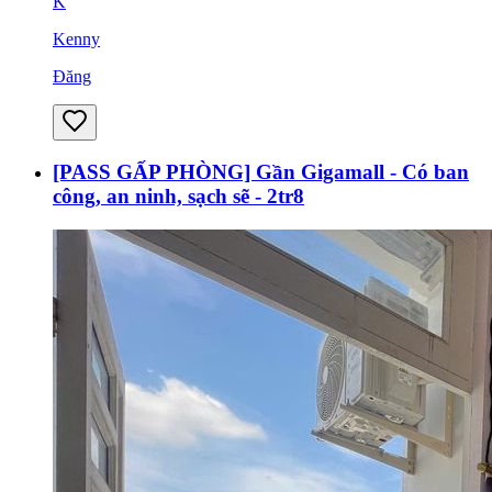
K
Kenny
Đăng
[PASS GẤP PHÒNG] Gần Gigamall - Có ban
công, an ninh, sạch sẽ - 2tr8