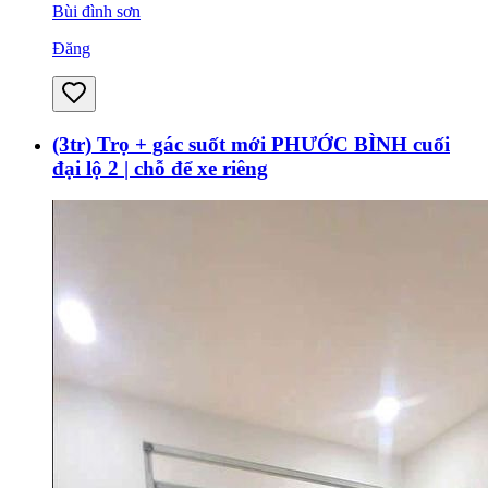
Bùi đình sơn
Đăng
(3tr) Trọ + gác suốt mới PHƯỚC BÌNH cuối
đại lộ 2 | chỗ để xe riêng