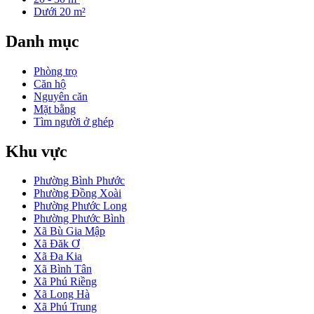
Dưới 20 m²
Danh mục
Phòng trọ
Căn hộ
Nguyên căn
Mặt bằng
Tìm người ở ghép
Khu vực
Phường Bình Phước
Phường Đồng Xoài
Phường Phước Long
Phường Phước Bình
Xã Bù Gia Mập
Xã Đăk Ơ
Xã Đa Kia
Xã Bình Tân
Xã Phú Riềng
Xã Long Hà
Xã Phú Trung