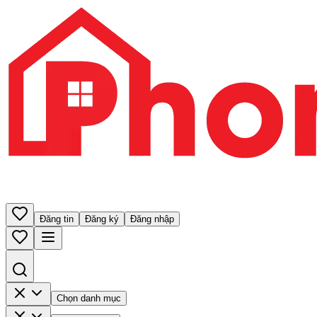
Đăng tin
Đăng ký
Đăng nhập
Chọn danh mục