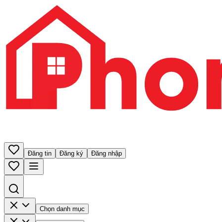
Đăng tin
Đăng ký
Đăng nhập
Chọn danh mục