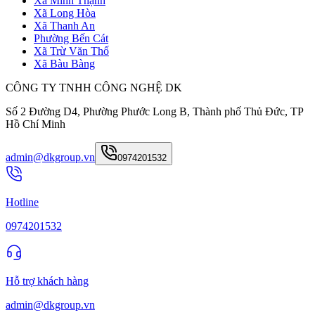
Xã Minh Thạnh
Xã Long Hòa
Xã Thanh An
Phường Bến Cát
Xã Trừ Văn Thố
Xã Bàu Bàng
CÔNG TY TNHH CÔNG NGHỆ DK
Số 2 Đường D4, Phường Phước Long B, Thành phố Thủ Đức, TP
Hồ Chí Minh
admin@dkgroup.vn
0974201532
Hotline
0974201532
Hỗ trợ khách hàng
admin@dkgroup.vn