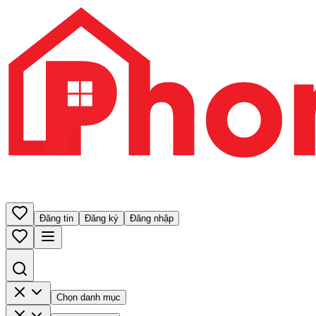
Đăng tin
Đăng ký
Đăng nhập
Chọn danh mục