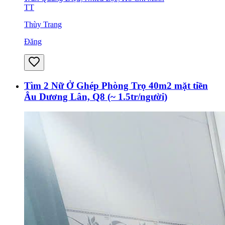
TT
Thùy Trang
Đăng
Tìm 2 Nữ Ở Ghép Phòng Trọ 40m2 mặt tiền
Âu Dương Lân, Q8 (~ 1.5tr/người)