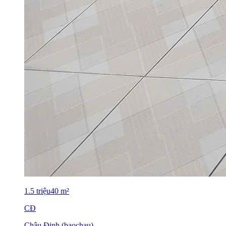
1.5
triệu
40
m²
CĐ
Châu Đinh (baochau)