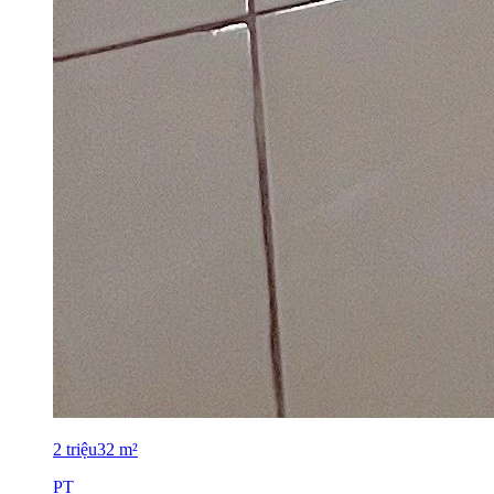
2
triệu
32
m²
PT