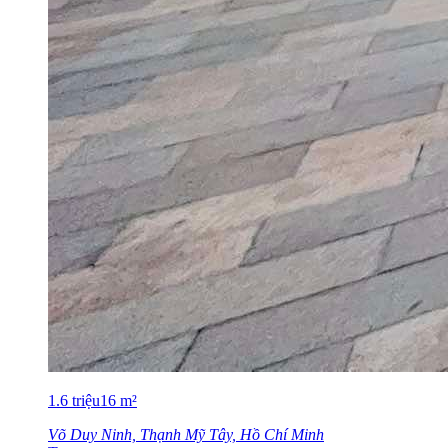
1.6
triệu
16
m²
Võ Duy Ninh, Thạnh Mỹ Tây, Hồ Chí Minh