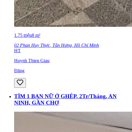
1.75
triệu
8
m²
02 Phan Huy Thực, Tân Hưng, Hồ Chí Minh
HT
Huynh Thien Giau
Đăng
TÌM 1 BẠN NỮ Ở GHÉP, 2Tr/Tháng, AN
NINH, GẦN CHỢ