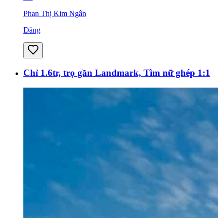
Phan Thị Kim Ngân
Đăng
Chỉ 1.6tr, trọ gần Landmark, Tìm nữ ghép 1:1