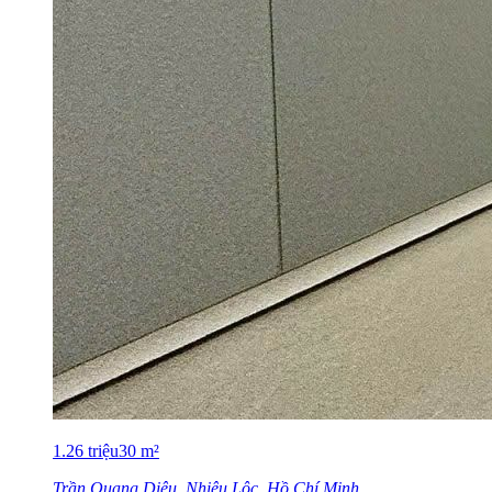
1.26
triệu
30
m²
Trần Quang Diệu, Nhiêu Lộc, Hồ Chí Minh