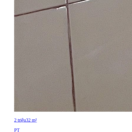
2
triệu
32
m²
PT