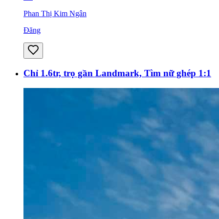
Phan Thị Kim Ngân
Đăng
Chỉ 1.6tr, trọ gần Landmark, Tìm nữ ghép 1:1