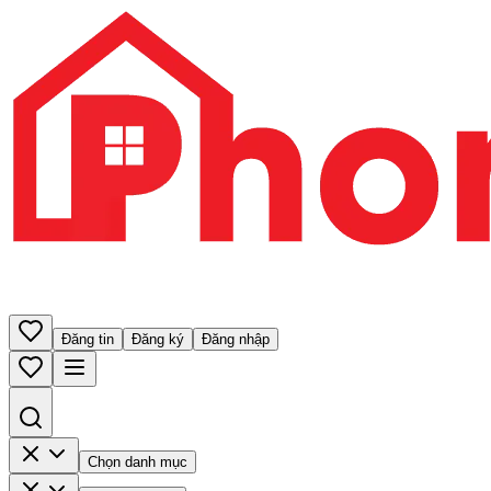
Đăng tin
Đăng ký
Đăng nhập
Chọn danh mục