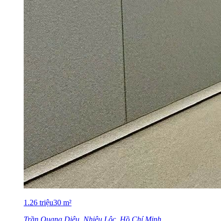
1.26
triệu
30
m²
Trần Quang Diệu, Nhiêu Lộc, Hồ Chí Minh