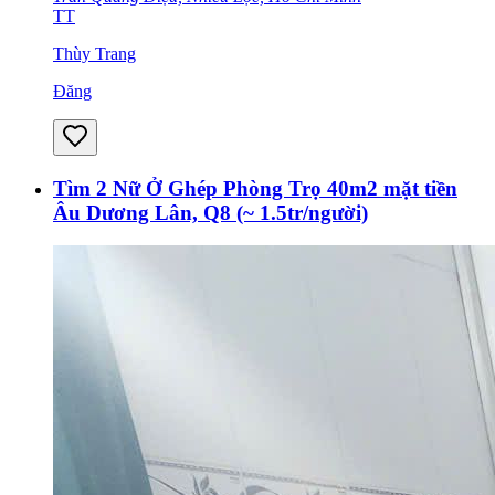
TT
Thùy Trang
Đăng
Tìm 2 Nữ Ở Ghép Phòng Trọ 40m2 mặt tiền
Âu Dương Lân, Q8 (~ 1.5tr/người)