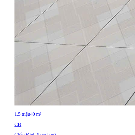
1.5
triệu
40
m²
CĐ
Châu Đinh (baochau)