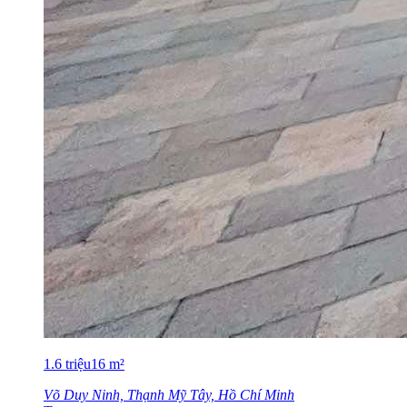
1.6
triệu
16
m²
Võ Duy Ninh, Thạnh Mỹ Tây, Hồ Chí Minh