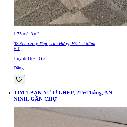
1.75
triệu
8
m²
02 Phan Huy Thực, Tân Hưng, Hồ Chí Minh
HT
Huynh Thien Giau
Đăng
TÌM 1 BẠN NỮ Ở GHÉP, 2Tr/Tháng, AN
NINH, GẦN CHỢ