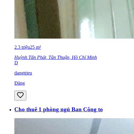
2.3
triệu
25
m²
Huỳnh Tấn Phát, Tân Thuận, Hồ Chí Minh
D
dangtrieu
Đăng
Cho thuê 1 phòng ngủ Ban Công to