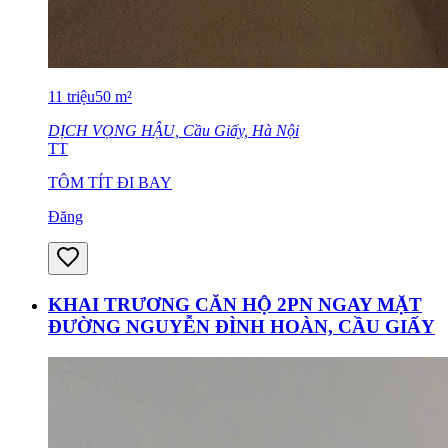
11
triệu
50
m²
DỊCH VỌNG HẬU, Cầu Giấy, Hà Nội
TT
TÔM TÍT ĐI BAY
Đăng
KHAI TRƯƠNG CĂN HỘ 2PN NGAY MẶT
ĐƯỜNG NGUYỄN ĐÌNH HOÀN, CẦU GIẤY