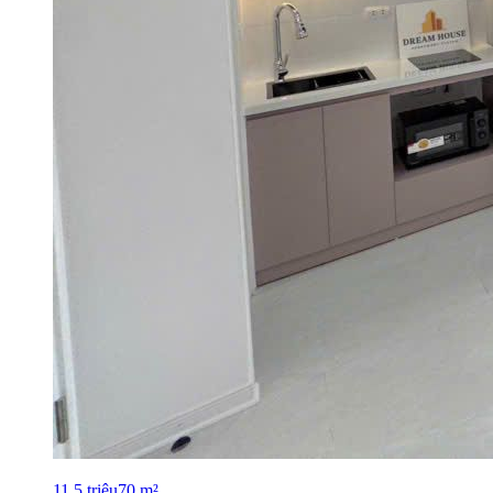
11.5
triệu
70
m²