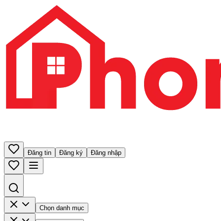
Đăng tin
Đăng ký
Đăng nhập
Chọn danh mục