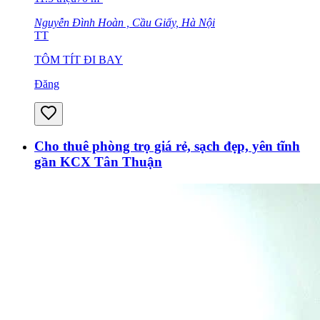
Nguyễn Đình Hoàn , Cầu Giấy, Hà Nội
TT
TÔM TÍT ĐI BAY
Đăng
Cho thuê phòng trọ giá rẻ, sạch đẹp, yên tĩnh
gần KCX Tân Thuận