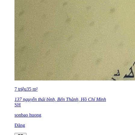
7
triệu
35
m²
137 nguyễn thái bình, Bến Thành, Hồ Chí Minh
SH
sonbao huong
Đăng