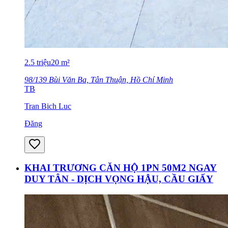
2.5
triệu
20
m²
98/139 Bùi Văn Ba, Tân Thuận, Hồ Chí Minh
TB
Tran Bich Luc
Đăng
KHAI TRƯƠNG CĂN HỘ 1PN 50M2 NGAY
DUY TÂN - DỊCH VỌNG HẬU, CẦU GIẤY