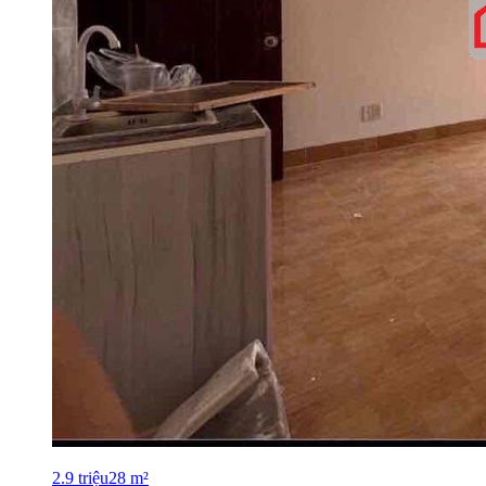
2.9
triệu
28
m²