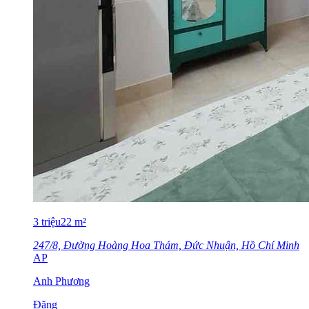
3
triệu
22
m²
247/8, Đường Hoàng Hoa Thám, Đức Nhuận, Hồ Chí Minh
AP
Anh Phương
Đăng