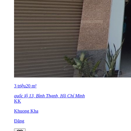
3
triệu
20
m²
quốc lộ 13, Bình Thạnh, Hồ Chí Minh
KK
Khuong Kha
Đăng