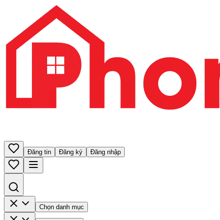
Đăng tin
Đăng ký
Đăng nhập
Chọn danh mục