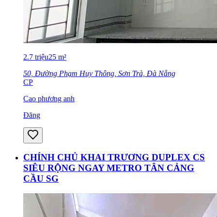
2.7
triệu
25
m²
50, Đường Phạm Huy Thông, Sơn Trà, Đà Nẵng
CP
Cao phương anh
Đăng
CHÍNH CHỦ KHAI TRƯƠNG DUPLEX CS
SIÊU RỘNG NGAY METRO TÂN CẢNG
CẦU SG