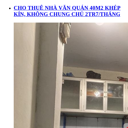
CHO THUÊ NHÀ VĂN QUÁN 40M2 KHÉP
KÍN, KHÔNG CHUNG CHỦ 2TR7/THÁNG