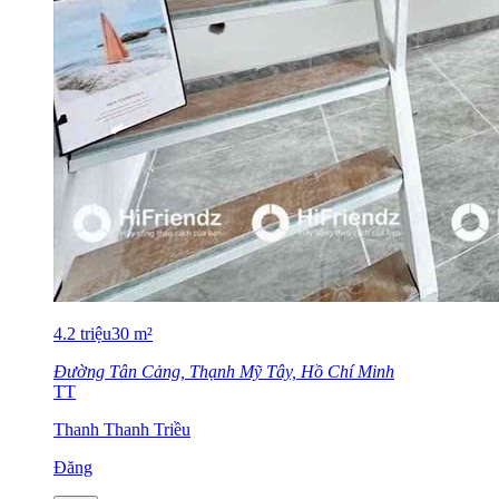
4.2
triệu
30
m²
Đường Tân Cảng, Thạnh Mỹ Tây, Hồ Chí Minh
TT
Thanh Thanh Triều
Đăng