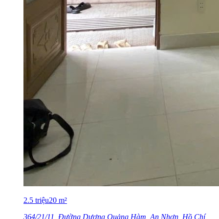
2.5
triệu
20
m²
364/21/11, Đường Dương Quảng Hàm, An Nhơn, Hồ Chí