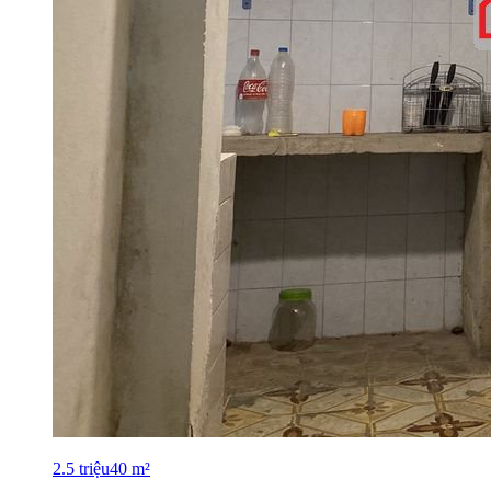
2.5
triệu
40
m²