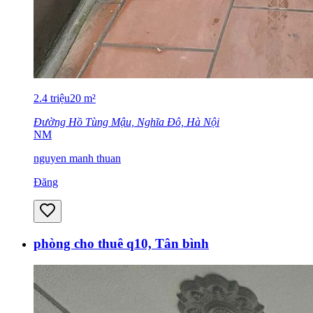
2.4
triệu
20
m²
Đường Hồ Tùng Mậu, Nghĩa Đô, Hà Nội
NM
nguyen manh thuan
Đăng
phòng cho thuê q10, Tân bình