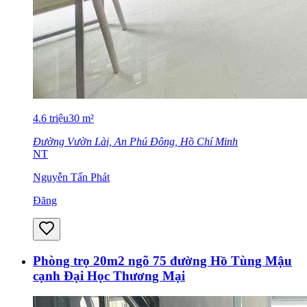
4.6
triệu
30
m²
Đường Vườn Lài, An Phú Đông, Hồ Chí Minh
NT
Nguyễn Tấn Phát
Đăng
Phòng trọ 20m2 ngõ 75 đường Hồ Tùng Mậu
cạnh Đại Học Thương Mại