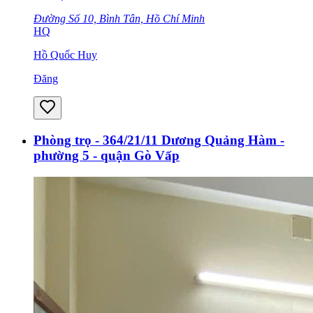
Đường Số 10, Bình Tân, Hồ Chí Minh
HQ
Hồ Quốc Huy
Đăng
Phòng trọ - 364/21/11 Dương Quảng Hàm -
phường 5 - quận Gò Vấp