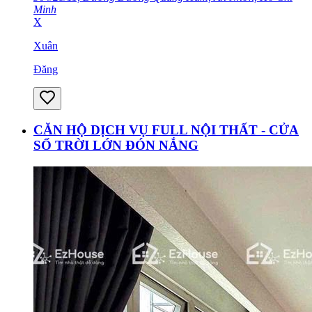
Minh
X
Xuân
Đăng
CĂN HỘ DỊCH VỤ FULL NỘI THẤT - CỬA
SỔ TRỜI LỚN ĐÓN NẮNG