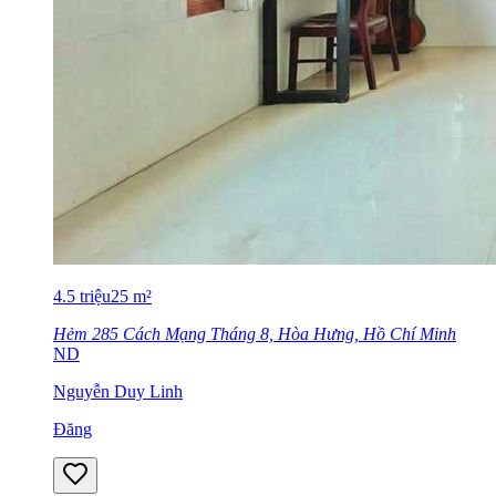
4.5
triệu
25
m²
Hẻm 285 Cách Mạng Tháng 8, Hòa Hưng, Hồ Chí Minh
ND
Nguyễn Duy Linh
Đăng