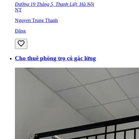
Đường 19 Tháng 5, Thanh Liệt, Hà Nội
NT
Nguyen Trung Thanh
Đăng
Cho thuê phòng trọ có gác lửng