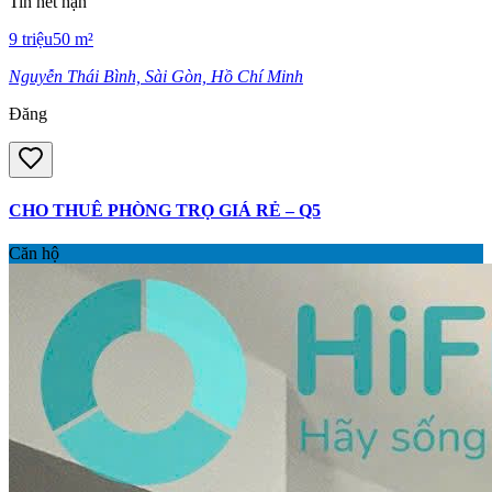
Tin hết hạn
9
triệu
50
m²
Nguyễn Thái Bình, Sài Gòn, Hồ Chí Minh
Đăng
CHO THUÊ PHÒNG TRỌ GIÁ RẺ – Q5
Căn hộ