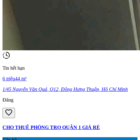
Tin hết hạn
6
triệu
44
m²
1/45 Nguyễn Văn Quá, Q12, Đông Hưng Thuận, Hồ Chí Minh
Đăng
CHO THUÊ PHÒNG TRỌ QUẬN 1 GIÁ RẺ
Căn hộ