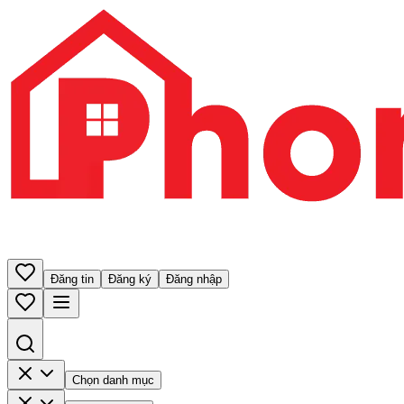
Đăng tin
Đăng ký
Đăng nhập
Chọn danh mục