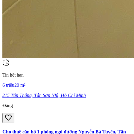
Tin hết hạn
6
triệu
20
m²
215 Tân Thắng, Tân Sơn Nhì, Hồ Chí Minh
Đăng
Cho thuê căn hộ 1 phòng ngủ đường Nguyễn Bá Tuyển, Tân