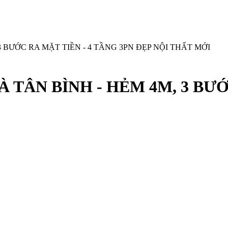
3 BƯỚC RA MẶT TIỀN - 4 TẦNG 3PN ĐẸP NỘI THẤT MỚI
À TÂN BÌNH - HẺM 4M, 3 BƯỚ