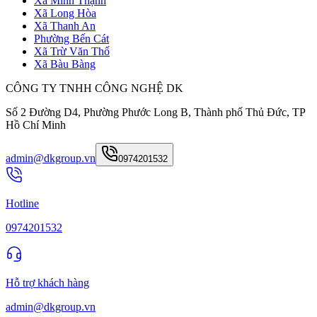
Xã Minh Thạnh
Xã Long Hòa
Xã Thanh An
Phường Bến Cát
Xã Trừ Văn Thố
Xã Bàu Bàng
CÔNG TY TNHH CÔNG NGHỆ DK
Số 2 Đường D4, Phường Phước Long B, Thành phố Thủ Đức, TP
Hồ Chí Minh
admin@dkgroup.vn
0974201532
Hotline
0974201532
Hỗ trợ khách hàng
admin@dkgroup.vn