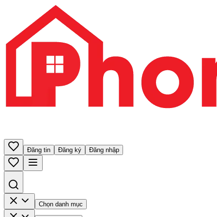
Đăng tin
Đăng ký
Đăng nhập
Chọn danh mục