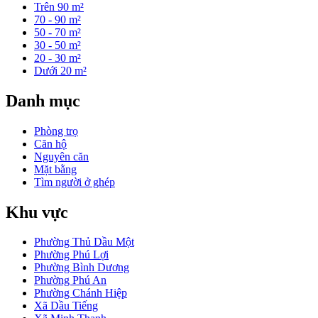
Trên 90 m²
70 - 90 m²
50 - 70 m²
30 - 50 m²
20 - 30 m²
Dưới 20 m²
Danh mục
Phòng trọ
Căn hộ
Nguyên căn
Mặt bằng
Tìm người ở ghép
Khu vực
Phường Thủ Dầu Một
Phường Phú Lợi
Phường Bình Dương
Phường Phú An
Phường Chánh Hiệp
Xã Dầu Tiếng